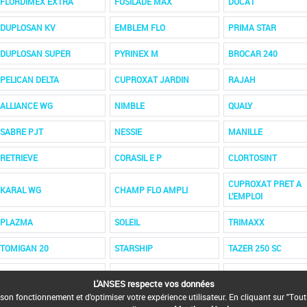
FLORDIMEX EXTRA
FUSILADE MAX
DUCAT
DUPLOSAN KV
EMBLEM FLO
PRIMA STAR
DUPLOSAN SUPER
PYRINEX M
BROCAR 240
PELICAN DELTA
CUPROXAT JARDIN
RAJAH
ALLIANCE WG
NIMBLE
QUALY
SABRE PJT
NESSIE
MANILLE
RETRIEVE
CORASIL E P
CLORTOSINT
CUPROXAT PRET A
KARAL WG
CHAMP FLO AMPLI
L'EMPLOI
PLAZMA
SOLEIL
TRIMAXX
TOMIGAN 20
STARSHIP
TAZER 250 SC
UNICORN DF
U 46 M BASF
TROPOTONE
L'ANSES respecte vos données
son fonctionnement et d'optimiser votre expérience utilisateur. En cliquant sur "Tout