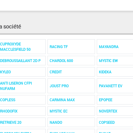
a société
CUPROXYDE
RACING TF
MAYANDRA
MACCLESFIELD 50
DEBROUSSAILLANT 2D P
CHARDOL 600
MYSTIC EW
KYLEO
CREDIT
KIDEKA
ANTI LISERON CFPI
JOUST PRO
PAVANETT EV
NUFARM
COPLESS
CARMINA MAX
EPOPEE
RHODOFIX
MYSTIC EC
NOVERTEX
RETRIEVE 20
NANDO
COPSEED