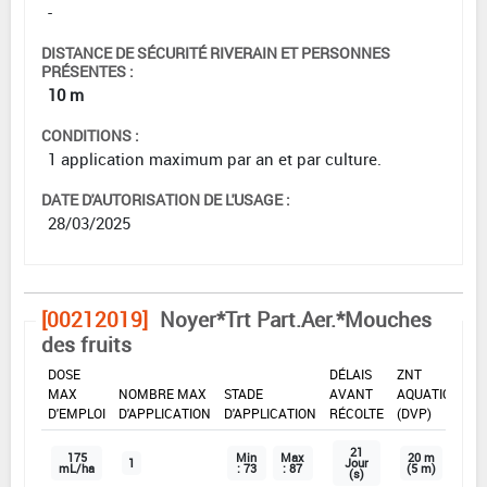
-
DISTANCE DE SÉCURITÉ RIVERAIN ET PERSONNES
PRÉSENTES :
10 m
CONDITIONS :
1 application maximum par an et par culture.
DATE D'AUTORISATION DE L'USAGE :
28/03/2025
[00212019]
Noyer*Trt Part.Aer.*Mouches
des fruits
DOSE
DÉLAIS
ZNT
MAX
NOMBRE MAX
STADE
AVANT
AQUATIQUE
D'EMPLOI
D'APPLICATION
D'APPLICATION
RÉCOLTE
(DVP)
21
175
Min
Max
20 m
1
Jour
mL/ha
: 73
: 87
(5 m)
(s)