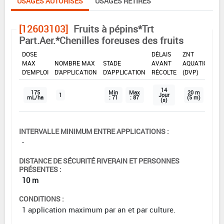
USAGES AUTORISÉS
USAGES RETIRÉS
[12603103]
Fruits à pépins*Trt
Part.Aer.*Chenilles foreuses des fruits
DOSE
DÉLAIS
ZNT
MAX
NOMBRE MAX
STADE
AVANT
AQUATIQUE
D'EMPLOI
D'APPLICATION
D'APPLICATION
RÉCOLTE
(DVP)
14
175
Min
Max
20 m
1
Jour
mL/ha
: 71
: 87
(5 m)
(s)
INTERVALLE MINIMUM ENTRE APPLICATIONS :
-
DISTANCE DE SÉCURITÉ RIVERAIN ET PERSONNES
PRÉSENTES :
10 m
CONDITIONS :
1 application maximum par an et par culture.