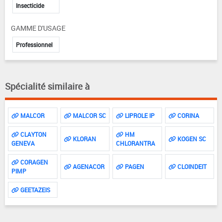
Insecticide
GAMME D'USAGE
Professionnel
Spécialité similaire à
MALCOR
MALCOR SC
LIPROLE IP
CORINA
CLAYTON
HM
KLORAN
KOGEN SC
GENEVA
CHLORANTRA
CORAGEN
AGENACOR
PAGEN
CLOINDEIT
PIMP
GEETAZEIS