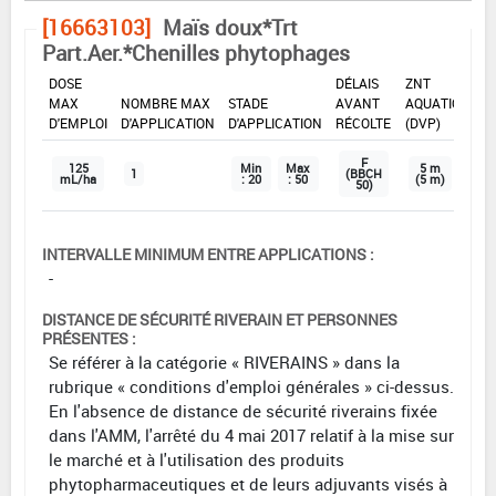
[16663103]
Maïs doux*Trt
Part.Aer.*Chenilles phytophages
DOSE
DÉLAIS
ZNT
MAX
NOMBRE MAX
STADE
AVANT
AQUATIQUE
D'EMPLOI
D'APPLICATION
D'APPLICATION
RÉCOLTE
(DVP)
F
125
Min
Max
5 m
1
(BBCH
mL/ha
: 20
: 50
(5 m)
50)
INTERVALLE MINIMUM ENTRE APPLICATIONS :
-
DISTANCE DE SÉCURITÉ RIVERAIN ET PERSONNES
PRÉSENTES :
Se référer à la catégorie « RIVERAINS » dans la
rubrique « conditions d'emploi générales » ci-dessus.
En l'absence de distance de sécurité riverains fixée
dans l'AMM, l'arrêté du 4 mai 2017 relatif à la mise sur
le marché et à l'utilisation des produits
phytopharmaceutiques et de leurs adjuvants visés à