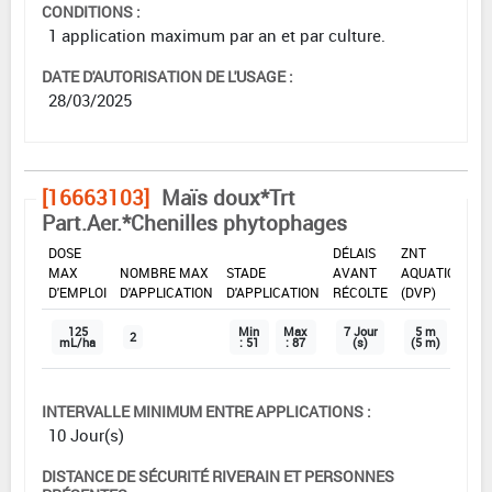
CONDITIONS :
1 application maximum par an et par culture.
DATE D'AUTORISATION DE L'USAGE :
28/03/2025
[16663103]
Maïs doux*Trt
Part.Aer.*Chenilles phytophages
DOSE
DÉLAIS
ZNT
MAX
NOMBRE MAX
STADE
AVANT
AQUATIQUE
D'EMPLOI
D'APPLICATION
D'APPLICATION
RÉCOLTE
(DVP)
125
Min
Max
7 Jour
5 m
2
mL/ha
: 51
: 87
(s)
(5 m)
INTERVALLE MINIMUM ENTRE APPLICATIONS :
10 Jour(s)
DISTANCE DE SÉCURITÉ RIVERAIN ET PERSONNES