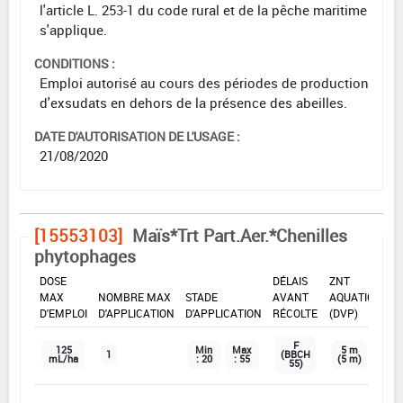
l'article L. 253-1 du code rural et de la pêche maritime
s'applique.
CONDITIONS :
Emploi autorisé au cours des périodes de production
d'exsudats en dehors de la présence des abeilles.
DATE D'AUTORISATION DE L'USAGE :
21/08/2020
[15553103]
Maïs*Trt Part.Aer.*Chenilles
phytophages
DOSE
DÉLAIS
ZNT
MAX
NOMBRE MAX
STADE
AVANT
AQUATIQUE
D'EMPLOI
D'APPLICATION
D'APPLICATION
RÉCOLTE
(DVP)
F
125
Min
Max
5 m
1
(BBCH
mL/ha
: 20
: 55
(5 m)
55)