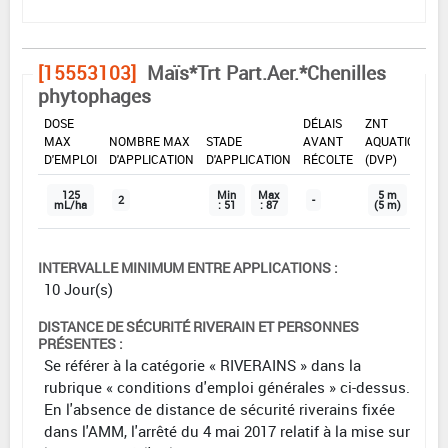
[15553103]
Maïs*Trt Part.Aer.*Chenilles
phytophages
DOSE
DÉLAIS
ZNT
MAX
NOMBRE MAX
STADE
AVANT
AQUATIQUE
D'EMPLOI
D'APPLICATION
D'APPLICATION
RÉCOLTE
(DVP)
125
Min
Max
5 m
2
-
mL/ha
: 51
: 87
(5 m)
INTERVALLE MINIMUM ENTRE APPLICATIONS :
10 Jour(s)
DISTANCE DE SÉCURITÉ RIVERAIN ET PERSONNES
PRÉSENTES :
Se référer à la catégorie « RIVERAINS » dans la
rubrique « conditions d'emploi générales » ci-dessus.
En l'absence de distance de sécurité riverains fixée
dans l'AMM, l'arrêté du 4 mai 2017 relatif à la mise sur