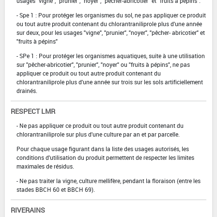
usages "vigne", "prunier", "noyer", "pêcher-abricotier" et "fruits à pépins".
- Spe 1 : Pour protéger les organismes du sol, ne pas appliquer ce produit
ou tout autre produit contenant du chlorantraniliprole plus d'une année
sur deux, pour les usages "vigne", "prunier", "noyer", "pêcher- abricotier" et
"fruits à pépins"
- SPe 1 : Pour protéger les organismes aquatiques, suite à une utilisation
sur "pêcher-abricotier", "prunier", "noyer" ou "fruits à pépins", ne pas
appliquer ce produit ou tout autre produit contenant du
chlorantraniliprole plus d'une année sur trois sur les sols artificiellement
drainés.
RESPECT LMR
- Ne pas appliquer ce produit ou tout autre produit contenant du
chlorantraniliprole sur plus d'une culture par an et par parcelle.
Pour chaque usage figurant dans la liste des usages autorisés, les
conditions d'utilisation du produit permettent de respecter les limites
maximales de résidus.
- Ne pas traiter la vigne, culture mellifère, pendant la floraison (entre les
stades BBCH 60 et BBCH 69).
RIVERAINS