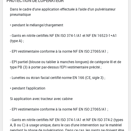
PROTECTION DE L'OPÉRATEUR
Dans le cadre d'une application effectuée à l'aide d'un pulvérisateur
pneumatique
• pendant le mélange/chargement
- Gants en nitrile certifiés NF EN ISO 374-1/A1 et NF EN 16523-1+A1
(type A) ;
- EPI vestimentaire conforme à la norme NF EN ISO 27065/A1 ;
- EPI partiel (blouse ou tablier à manches longues) de catégorie III et de
type PB (3) à porter par-dessus l'EPI vestimentaire précité ;
- Lunettes ou écran facial certifié norme EN 166 (CE, sigle 3) ;
• pendant l'application
Si application avec tracteur avec cabine
- EPI vestimentaire conforme à la norme NF EN ISO 27065/A1 ;
- Gants en nitrile certifiés NF EN ISO 374-1/A1 et NF EN ISO 374-2 (types
A, B ou C) à usage unique, dans le cas d'une intervention sur le matériel
pendant la phase de pulvérisation. Dans ce cas, les gants ne doivent être