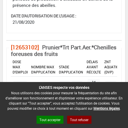
présence des abeilles.
DATE D'AUTORISATION DE L'USAGE :
21/08/2020
[12653102]
Prunier*Trt Part.Aer.*Chenilles
foreuses des fruits
DOSE
DÉLAIS
ZNT
MAX
NOMBRE MAX
STADE
AVANT
AQUATIQUE
D'EMPLOI
D'APPLICATION
D'APPLICATION
RÉCOLTE
(DVP)
14
175
Min
Max
20 m
1
Jour
mL/ha
: 73
: 87
(5 m)
L'ANSES respecte vos données
(s)
Nous utilisons des cookies pour mesurer la fréquentation du site afin
d'améliorer son fonctionnement et d'optimiser votre expérience utilisateur. En
cliquant sur "Tout accepter", vous acceptez l'utilisation de cookies. Vous
INTERVALLE MINIMUM ENTRE APPLICATIONS :
pouvez modifier ce choix à tout moment en cliquant sur
Mentions légales
.
-
Tout accepter
Tout refuser
DISTANCE DE SÉCURITÉ RIVERAIN ET PERSONNES
PRÉSENTES :