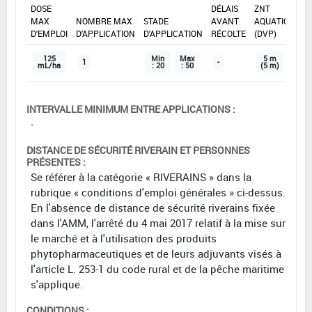
DOSE
DÉLAIS
ZNT
MAX
NOMBRE MAX
STADE
AVANT
AQUATIQUE
D'EMPLOI
D'APPLICATION
D'APPLICATION
RÉCOLTE
(DVP)
125
Min
Max
5 m
1
-
mL/ha
: 20
: 50
(5 m)
INTERVALLE MINIMUM ENTRE APPLICATIONS :
-
DISTANCE DE SÉCURITÉ RIVERAIN ET PERSONNES
PRÉSENTES :
Se référer à la catégorie « RIVERAINS » dans la
rubrique « conditions d'emploi générales » ci-dessus.
En l'absence de distance de sécurité riverains fixée
dans l'AMM, l'arrêté du 4 mai 2017 relatif à la mise sur
le marché et à l'utilisation des produits
phytopharmaceutiques et de leurs adjuvants visés à
l'article L. 253-1 du code rural et de la pêche maritime
s'applique.
CONDITIONS :