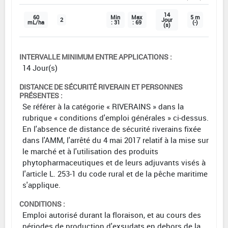
14
60
Min
Max
5 m
2
Jour
mL/ha
: 31
: 69
(-)
(s)
INTERVALLE MINIMUM ENTRE APPLICATIONS :
14 Jour(s)
DISTANCE DE SÉCURITÉ RIVERAIN ET PERSONNES
PRÉSENTES :
Se référer à la catégorie « RIVERAINS » dans la
rubrique « conditions d'emploi générales » ci-dessus.
En l'absence de distance de sécurité riverains fixée
dans l'AMM, l'arrêté du 4 mai 2017 relatif à la mise sur
le marché et à l'utilisation des produits
phytopharmaceutiques et de leurs adjuvants visés à
l'article L. 253-1 du code rural et de la pêche maritime
s'applique.
CONDITIONS :
Emploi autorisé durant la floraison, et au cours des
périodes de production d'exsudats en dehors de la