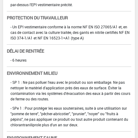
par-dessus l'EPI vestimentaire précité.
PROTECTION DU TRAVAILLEUR
- Un EPI vestimentaire conforme à la norme NF EN ISO 27065/A1 et, en
cas de contact avec la culture traitée, des gants en nitrile certifiés NF EN
ISO 374-1/A1 et NF EN 16523-1+A1 (type A)
DÉLAI DE RENTRÉE
- 6 heures
ENVIRONNEMENT MILIEU
- SP 1 : Ne pas polluer l'eau avec le produit ou son emballage. Ne pas
nettoyer le matériel d'application près des eaux de surface. Éviter la
contamination via les systèmes d'évacuation des eaux à partir des cours
de ferme ou des routes.
- SPe 1 : Pour protéger les eaux souterraines, suite à une utilisation sur
"pomme de terre", "pêcher-abricotier", "prunier", "noyer" ou "fruits à
pépins", ne pas appliquer ce produit ou tout autre produit contenant du
chlorantraniliprole plus d'un an sur deux.
ENVIRONNEMENT FAUNE