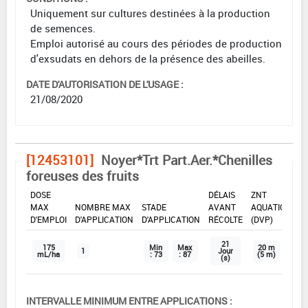
Uniquement sur cultures destinées à la production
de semences.
Emploi autorisé au cours des périodes de production
d'exsudats en dehors de la présence des abeilles.
DATE D'AUTORISATION DE L'USAGE :
21/08/2020
[12453101]
Noyer*Trt Part.Aer.*Chenilles
foreuses des fruits
DOSE
DÉLAIS
ZNT
MAX
NOMBRE MAX
STADE
AVANT
AQUATIQUE
D'EMPLOI
D'APPLICATION
D'APPLICATION
RÉCOLTE
(DVP)
21
175
Min
Max
20 m
1
Jour
mL/ha
: 73
: 87
(5 m)
(s)
INTERVALLE MINIMUM ENTRE APPLICATIONS :