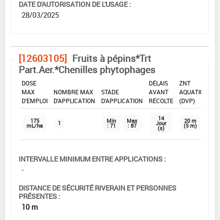
DATE D'AUTORISATION DE L'USAGE :
28/03/2025
[12603105]
Fruits à pépins*Trt
Part.Aer.*Chenilles phytophages
DOSE
DÉLAIS
ZNT
MAX
NOMBRE MAX
STADE
AVANT
AQUATIQUE
D'EMPLOI
D'APPLICATION
D'APPLICATION
RÉCOLTE
(DVP)
14
175
Min
Max
20 m
1
Jour
mL/ha
: 71
: 87
(5 m)
(s)
INTERVALLE MINIMUM ENTRE APPLICATIONS :
-
DISTANCE DE SÉCURITÉ RIVERAIN ET PERSONNES
PRÉSENTES :
10 m