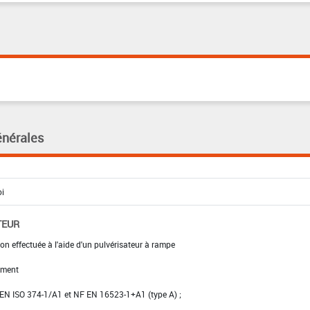
énérales
TEUR
on effectuée à l'aide d'un pulvérisateur à rampe
ement
NF EN ISO 374-1/A1 et NF EN 16523-1+A1 (type A) ;