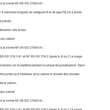
e à la norme NF EN ISO 27065/A1 ;
er à manches longues) de catégorie III et de type PB (3) à porter
e précité.
érisation vers le bas
avec cabine
e à la norme NF EN ISO 27065/A1 ;
NF EN ISO 374-1/A1 et NF EN ISO 374-2 (types A, B ou C) à usage
ervention sur le matériel pendant la phase de pulvérisation. Dans
tre portés qu'à l'extérieur de la cabine et doivent être stockés
 de la cabine ;
 sans cabine
e à la norme NF EN ISO 27065/A1 ;
NF EN ISO 374-1/A1 et NF EN ISO 374-2 (types A, B ou C) à usage