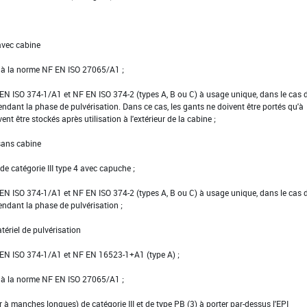
avec cabine
e à la norme NF EN ISO 27065/A1 ;
NF EN ISO 374-1/A1 et NF EN ISO 374-2 (types A, B ou C) à usage unique, dans le cas 
pendant la phase de pulvérisation. Dans ce cas, les gants ne doivent être portés qu'à
vent être stockés après utilisation à l'extérieur de la cabine ;
 sans cabine
e catégorie III type 4 avec capuche ;
NF EN ISO 374-1/A1 et NF EN ISO 374-2 (types A, B ou C) à usage unique, dans le cas 
pendant la phase de pulvérisation ;
tériel de pulvérisation
NF EN ISO 374-1/A1 et NF EN 16523-1+A1 (type A) ;
e à la norme NF EN ISO 27065/A1 ;
er à manches longues) de catégorie III et de type PB (3) à porter par-dessus l'EPI