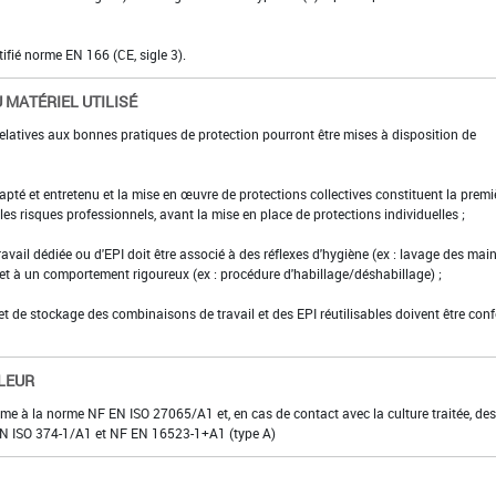
tifié norme EN 166 (CE, sigle 3).
 MATÉRIEL UTILISÉ
elatives aux bonnes pratiques de protection pourront être mises à disposition de
adapté et entretenu et la mise en œuvre de protections collectives constituent la premi
es risques professionnels, avant la mise en place de protections individuelles ;
ravail dédiée ou d'EPI doit être associé à des réflexes d'hygiène (ex : lavage des main
 et à un comportement rigoureux (ex : procédure d'habillage/déshabillage) ;
et de stockage des combinaisons de travail et des EPI réutilisables doivent être con
LEUR
rme à la norme NF EN ISO 27065/A1 et, en cas de contact avec la culture traitée, des
F EN ISO 374-1/A1 et NF EN 16523-1+A1 (type A)