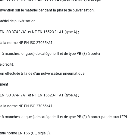
ervention sur le matériel pendant la phase de pulvérisation.
tériel de pulvérisation
NF EN ISO 374-1/A1 et NF EN 16523-1+A1 (type A) ;
e à la norme NF EN ISO 27065/A1 ;
er à manches longues) de catégorie III et de type PB (3) à porter
e précité.
ion effectuée à l'aide d'un pulvérisateur pneumatique
ement
NF EN ISO 374-1/A1 et NF EN 16523-1+A1 (type A) ;
e à la norme NF EN ISO 27065/A1 ;
er à manches longues) de catégorie III et de type PB (3) à porter par-dessus l'EPI
tifié norme EN 166 (CE, sigle 3) ;