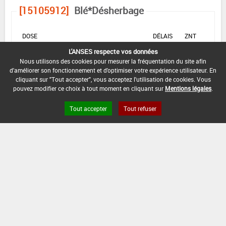
[15105912]
Blé*Désherbage
DOSE
DÉLAIS
ZNT
MAX
NOMBRE MAX
STADE
AVANT
AQUATIQUE
L'ANSES respecte vos données
D'EMPLOI
D'APPLICATION
D'APPLICATION
RÉCOLTE
(DVP)
Nous utilisons des cookies pour mesurer la fréquentation du site afin
d'améliorer son fonctionnement et d'optimiser votre expérience utilisateur. En
F
0,2
Min
Max
20 m
1
(BBCH
cliquant sur "Tout accepter", vous acceptez l'utilisation de cookies. Vous
kg/ha
: 20
: 32
(5 m)
32)
pouvez modifier ce choix à tout moment en cliquant sur
Mentions légales
.
Tout accepter
Tout refuser
INTERVALLE MINIMUM ENTRE APPLICATIONS :
-
DISTANCE DE SÉCURITÉ RIVERAIN ET PERSONNES
PRÉSENTES :
3 m
CONDITIONS :
Uniquement sur céréales d'hiver après reprise de
végétation.
DATE D'AUTORISATION DE L'USAGE :