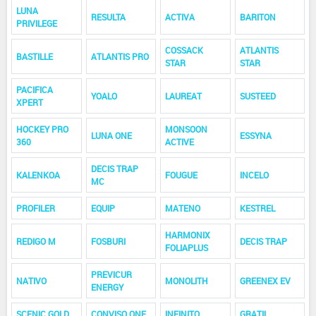
LUNA
RESULTA
ACTIVA
BARITON
PRIVILEGE
COSSACK
ATLANTIS
BASTILLE
ATLANTIS PRO
STAR
STAR
PACIFICA
YOALO
LAUREAT
SUSTEED
XPERT
HOCKEY PRO
MONSOON
LUNA ONE
ESSYNA
360
ACTIVE
DECIS TRAP
KALENKOA
FOUGUE
INCELO
MC
PROFILER
EQUIP
MATENO
KESTREL
HARMONIX
REDIGO M
FOSBURI
DECIS TRAP
FOLIAPLUS
PREVICUR
NATIVO
MONOLITH
GREENEX EV
ENERGY
SCENIC GOLD
CONVISO ONE
INFINITO
GRATIL