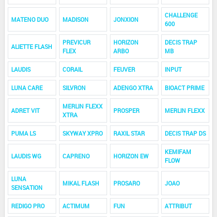
CHALLENGE
MATENO DUO
MADISON
JONXION
600
PREVICUR
HORIZON
DECIS TRAP
ALIETTE FLASH
FLEX
ARBO
MB
LAUDIS
CORAIL
FEUVER
INPUT
LUNA CARE
SILVRON
ADENGO XTRA
BIOACT PRIME
MERLIN FLEXX
ADRET VIT
PROSPER
MERLIN FLEXX
XTRA
PUMA LS
SKYWAY XPRO
RAXIL STAR
DECIS TRAP DS
KEMIFAM
LAUDIS WG
CAPRENO
HORIZON EW
FLOW
LUNA
MIKAL FLASH
PROSARO
JOAO
SENSATION
REDIGO PRO
ACTIMUM
FUN
ATTRIBUT