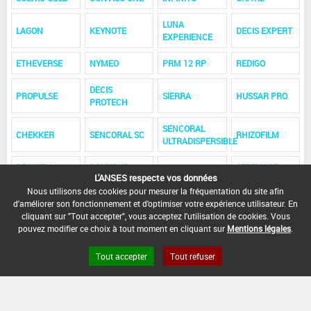
LUNA
LAGON
KEYNOTE
DECIS EXPERT
EXPERIENCE
ETHEVERSE
NYMEO
PRM 12 RP
REDIGO
DECIS
PROPULSE
SIERRA
HUSSAR PRO
PROTECH
SENCORAL
CHEKKER
SENCORAL SC
RHIZOFILM
ULTRADISPERSIBLE
REQUIEM
ROUNDUP
SERENADE
SAROUAL
L'ANSES respecte vos données
PRIME
DYNAMIC
ASO
Nous utilisons des cookies pour mesurer la fréquentation du site afin
d'améliorer son fonctionnement et d'optimiser votre expérience utilisateur. En
FANDANGO S
SIMOUN
SONATA
AVIATOR XPRO
cliquant sur "Tout accepter", vous acceptez l'utilisation de cookies. Vous
pouvez modifier ce choix à tout moment en cliquant sur
Mentions légales
.
CONSIST
THORE
TRAMAT F
TELDOR
Tout accepter
Tout refuser
VARIANO
VALIANT
XINIA
VELUM PRIME
XPRO
FLASH
TWIST 500 SC