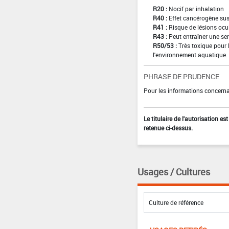
R20 :
Nocif par inhalation
R40 :
Effet cancérogène sus
R41 :
Risque de lésions ocu
R43 :
Peut entraîner une sen
R50/53 :
Très toxique pour 
l'environnement aquatique.
PHRASE DE PRUDENCE
Pour les informations concernan
Le titulaire de l'autorisation e
retenue ci-dessus.
Usages / Cultures