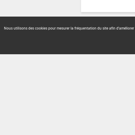
Nous utilisons des cookies pour mesurer la fréquentation du site afin d'améliorer 
Version du produit : v 2.0
FAQ et Contact
Open Data
Mention