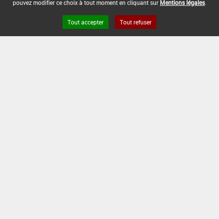
pouvez modifier ce choix à tout moment en cliquant sur
Mentions légales
.
Tout accepter
Tout refuser
Version du produit : v 2.0
FAQ et Contact
Open Data
Mentions légales
Site ANSES
Dphy
2.1.4