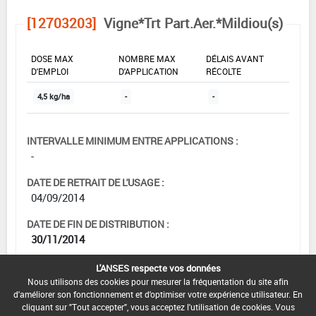
[12703203]
Vigne*Trt Part.Aer.*Mildiou(s)
DOSE MAX
NOMBRE MAX
DÉLAIS AVANT
D'EMPLOI
D'APPLICATION
RÉCOLTE
4,5 kg/ha
-
-
INTERVALLE MINIMUM ENTRE APPLICATIONS :
-
DATE DE RETRAIT DE L'USAGE :
04/09/2014
DATE DE FIN DE DISTRIBUTION :
30/11/2014
DATE DE FIN D'UTILISATION :
L'ANSES respecte vos données
30/11/2015
Nous utilisons des cookies pour mesurer la fréquentation du site afin
d'améliorer son fonctionnement et d'optimiser votre expérience utilisateur. En
cliquant sur "Tout accepter", vous acceptez l'utilisation de cookies. Vous