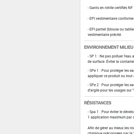
- Gants en nitrile certifiés 
- EPI vestimentaire conform
- EPI partiel (blouse ou tabli
vestimentaire précité.
ENVIRONNEMENT MILIEU
- SP 1 : Ne pas polluer l'eau
de surface. Éviter la contami
- SPe 1 : Pour protéger les ea
appliquer ce produit ou tout 
- SPe 2 : Pour protéger les 
d'argile pour les usages sur "r
RÉSISTANCES
- Spa 1 : Pour éviter le déve
1 application maximum par c
Afin de gérer au mieux les ri
chimique préconisées par la 