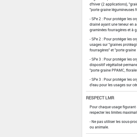
d'hiver (2 applications), "gr
"porte graine légumineuses f
- SPe 2 : Pour protéger les o
drainé ayant une teneur en ar
graminées fourragères et à g
- SPe 2 : Pour protéger les o
usages sur "graines protéagi
fourragères" et "porte graine
- SPe 3 : Pour protéger les 
dispositif végétalisé perman
"porte graine PPAMC, florales 
- SPe 3 : Pour protéger les 
d'eau pour les usages sur céré
RESPECT LMR
Pour chaque usage figurant da
respecter les limites maximal
- Ne pas utiliser les sous-pro
ou animale.