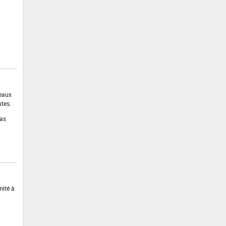
 eaux
utes.
pas
mité à