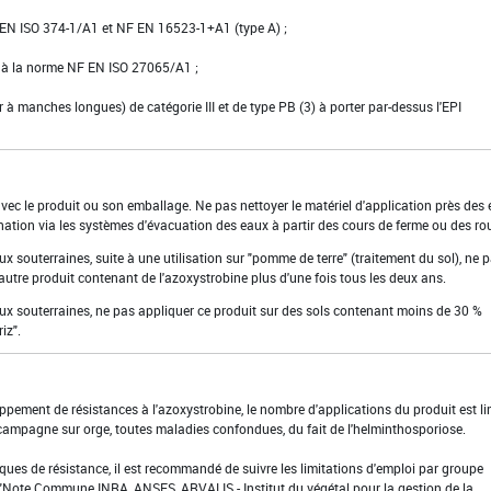
NF EN ISO 374-1/A1 et NF EN 16523-1+A1 (type A) ;
e à la norme NF EN ISO 27065/A1 ;
er à manches longues) de catégorie III et de type PB (3) à porter par-dessus l'EPI
 avec le produit ou son emballage. Ne pas nettoyer le matériel d'application près des
nation via les systèmes d'évacuation des eaux à partir des cours de ferme ou des ro
ux souterraines, suite à une utilisation sur "pomme de terre" (traitement du sol), ne 
autre produit contenant de l'azoxystrobine plus d'une fois tous les deux ans.
eaux souterraines, ne pas appliquer ce produit sur des sols contenant moins de 30 %
iz".
loppement de résistances à l'azoxystrobine, le nombre d'applications du produit est li
ampagne sur orge, toutes maladies confondues, du fait de l'helminthosporiose.
sques de résistance, il est recommandé de suivre les limitations d'emploi par groupe
"Note Commune INRA, ANSES, ARVALIS - Institut du végétal pour la gestion de la