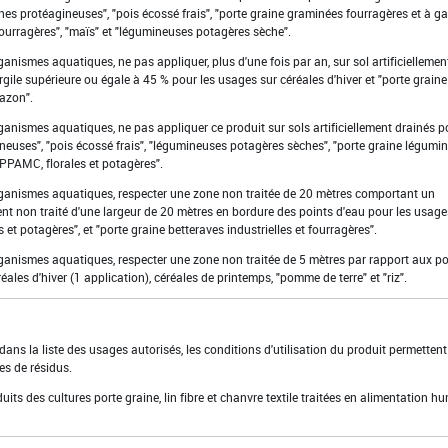
aines protéagineuses", "pois écossé frais", "porte graine graminées fourragères et à g
ourragères", "maïs" et "légumineuses potagères sèche".
rganismes aquatiques, ne pas appliquer, plus d'une fois par an, sur sol artificiellemen
gile supérieure ou égale à 45 % pour les usages sur céréales d'hiver et "porte graine
azon".
rganismes aquatiques, ne pas appliquer ce produit sur sols artificiellement drainés p
neuses", "pois écossé frais", "légumineuses potagères sèches", "porte graine légumi
 PPAMC, florales et potagères".
organismes aquatiques, respecter une zone non traitée de 20 mètres comportant un
ent non traité d'une largeur de 20 mètres en bordure des points d'eau pour les usage
et potagères", et "porte graine betteraves industrielles et fourragères".
organismes aquatiques, respecter une zone non traitée de 5 mètres par rapport aux po
ales d'hiver (1 application), céréales de printemps, "pomme de terre" et "riz".
ns la liste des usages autorisés, les conditions d'utilisation du produit permettent
es de résidus.
duits des cultures porte graine, lin fibre et chanvre textile traitées en alimentation h