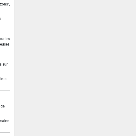
azons",
t
our les
neuses
s sur
ints
 de
umaine