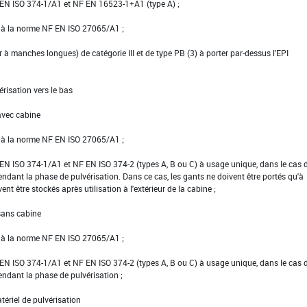
NF EN ISO 374-1/A1 et NF EN 16523-1+A1 (type A) ;
e à la norme NF EN ISO 27065/A1 ;
er à manches longues) de catégorie III et de type PB (3) à porter par-dessus l'EPI
érisation vers le bas
avec cabine
e à la norme NF EN ISO 27065/A1 ;
NF EN ISO 374-1/A1 et NF EN ISO 374-2 (types A, B ou C) à usage unique, dans le cas 
pendant la phase de pulvérisation. Dans ce cas, les gants ne doivent être portés qu'à
vent être stockés après utilisation à l'extérieur de la cabine ;
 sans cabine
e à la norme NF EN ISO 27065/A1 ;
NF EN ISO 374-1/A1 et NF EN ISO 374-2 (types A, B ou C) à usage unique, dans le cas 
pendant la phase de pulvérisation ;
tériel de pulvérisation