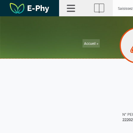
Accueil >
N° P
22202