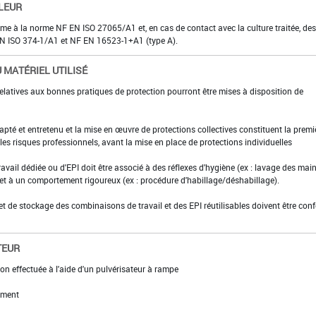
LEUR
rme à la norme NF EN ISO 27065/A1 et, en cas de contact avec la culture traitée, des
F EN ISO 374-1/A1 et NF EN 16523-1+A1 (type A).
 MATÉRIEL UTILISÉ
elatives aux bonnes pratiques de protection pourront être mises à disposition de
adapté et entretenu et la mise en œuvre de protections collectives constituent la premi
es risques professionnels, avant la mise en place de protections individuelles
ravail dédiée ou d'EPI doit être associé à des réflexes d'hygiène (ex : lavage des main
 et à un comportement rigoureux (ex : procédure d'habillage/déshabillage).
et de stockage des combinaisons de travail et des EPI réutilisables doivent être con
TEUR
on effectuée à l'aide d'un pulvérisateur à rampe
ement