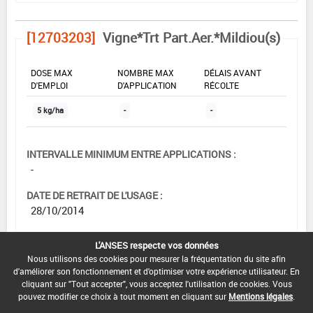
[12703203]
Vigne*Trt Part.Aer.*Mildiou(s)
DOSE MAX
NOMBRE MAX
DÉLAIS AVANT
D'EMPLOI
D'APPLICATION
RÉCOLTE
5 kg/ha
-
-
INTERVALLE MINIMUM ENTRE APPLICATIONS :
-
DATE DE RETRAIT DE L'USAGE :
28/10/2014
DATE DE FIN DE DISTRIBUTION :
L'ANSES respecte vos données
30/11/2014
Nous utilisons des cookies pour mesurer la fréquentation du site afin
d'améliorer son fonctionnement et d'optimiser votre expérience utilisateur. En
DATE DE FIN D'UTILISATION :
cliquant sur "Tout accepter", vous acceptez l'utilisation de cookies. Vous
30/11/2015
pouvez modifier ce choix à tout moment en cliquant sur
Mentions légales
.