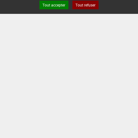
Tout accepter
Tout refuser
Version du produit : v 2.0
FAQ et Contact
Open Data
Mentions légales
Site ANSES
Dphy
2.1.4