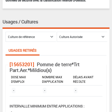
données de sécurité avec la classification retenue ci-dessus.
Usages / Cultures
USAGES RETIRÉS
[15653201]
Pomme de terre*Trt
Part.Aer.*Mildiou(s)
DOSE MAX
NOMBRE MAX
DÉLAIS AVANT
D'EMPLOI
D'APPLICATION
RÉCOLTE
-
-
-
INTERVALLE MINIMUM ENTRE APPLICATIONS :
-