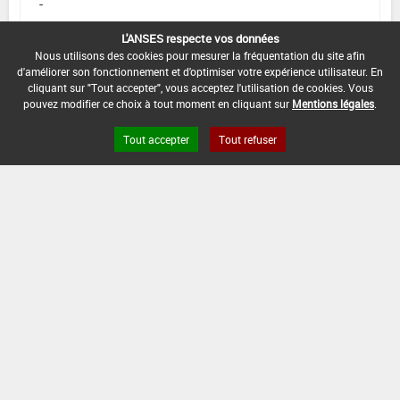
-
DATE DE RETRAIT DE L'USAGE :
L'ANSES respecte vos données
30/06/2020
Nous utilisons des cookies pour mesurer la fréquentation du site afin
d'améliorer son fonctionnement et d'optimiser votre expérience utilisateur. En
cliquant sur "Tout accepter", vous acceptez l'utilisation de cookies. Vous
DATE DE FIN DE DISTRIBUTION :
pouvez modifier ce choix à tout moment en cliquant sur
Mentions légales
.
31/12/2020
Tout accepter
Tout refuser
DATE DE FIN D'UTILISATION :
31/12/2020