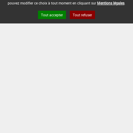
pouvez modifier ce choix à tout moment en cliquant sur
Mentions légales
.
DATE DE RETRAIT DE L'USAGE :
Tout accepter
Tout refuser
08/07/2014
DATE DE FIN DE DISTRIBUTION :
30/11/2014
DATE DE FIN D'UTILISATION :
30/11/2015