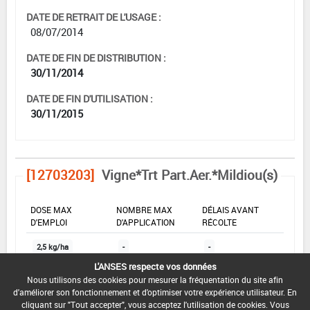
DATE DE RETRAIT DE L'USAGE :
08/07/2014
DATE DE FIN DE DISTRIBUTION :
30/11/2014
DATE DE FIN D'UTILISATION :
30/11/2015
[12703203]
Vigne*Trt Part.Aer.*Mildiou(s)
DOSE MAX
NOMBRE MAX
DÉLAIS AVANT
D'EMPLOI
D'APPLICATION
RÉCOLTE
2,5 kg/ha
-
-
L'ANSES respecte vos données
Nous utilisons des cookies pour mesurer la fréquentation du site afin
INTERVALLE MINIMUM ENTRE APPLICATIONS :
d'améliorer son fonctionnement et d'optimiser votre expérience utilisateur. En
-
cliquant sur "Tout accepter", vous acceptez l'utilisation de cookies. Vous