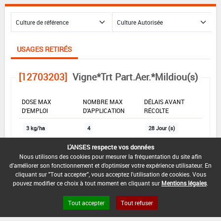
USAGES RETIRÉS
[12703203]
Vigne*Trt Part.Aer.*Mildiou(s)
DOSE MAX
NOMBRE MAX
DÉLAIS AVANT
D'EMPLOI
D'APPLICATION
RÉCOLTE
3 kg/ha
4
28 Jour (s)
L'ANSES respecte vos données
Nous utilisons des cookies pour mesurer la fréquentation du site afin
INTERVALLE MINIMUM ENTRE APPLICATIONS :
d'améliorer son fonctionnement et d'optimiser votre expérience utilisateur. En
-
cliquant sur "Tout accepter", vous acceptez l'utilisation de cookies. Vous
pouvez modifier ce choix à tout moment en cliquant sur
Mentions légales
.
DATE DE RETRAIT DE L'USAGE :
04/07/2021
Tout accepter
Tout refuser
DATE DE FIN DE DISTRIBUTION :