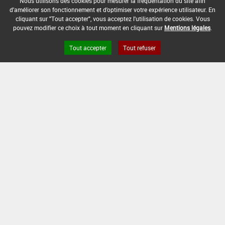
-
Nous utilisons des cookies pour mesurer la fréquentation du site afin
d'améliorer son fonctionnement et d'optimiser votre expérience utilisateur. En
DATE DE FIN D'UTILISATION :
cliquant sur "Tout accepter", vous acceptez l'utilisation de cookies. Vous
pouvez modifier ce choix à tout moment en cliquant sur
Mentions légales
.
-
Tout accepter
Tout refuser
Version du produit : v 2.0