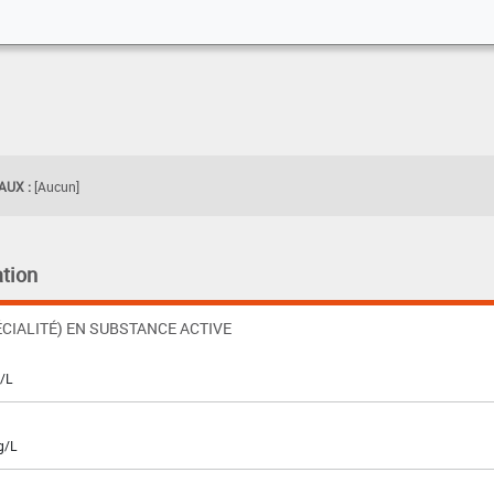
UX :
[Aucun]
tion
CIALITÉ) EN SUBSTANCE ACTIVE
g/L
g/L