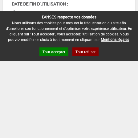
DATE DE FIN D'UTILISATION :
-
L'ANSES respecte vos données
Nous utilisons des cookies pour mesurer la fréquentation du site afin
d'améliorer son fonctionnement et d'optimiser votre expérience utilisateur. En
cliquant sur "Tout accepter", vous acceptez l'utilisation de cookies. Vous
pouvez modifier ce choix à tout moment en cliquant sur
Mentions légales
.
Tout accepter
Tout refuser
Version du produit : v 2.0
FAQ et Contact
Open Data
Mentions légales
Site ANSES
Dphy
2.1.4