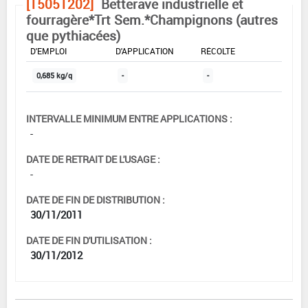
[15051202]
Betterave industrielle et
fourragère*Trt Sem.*Champignons (autres
que pythiacées)
DOSE MAX
NOMBRE MAX
DÉLAIS AVANT
D'EMPLOI
D'APPLICATION
RÉCOLTE
0,685 kg/q
-
-
INTERVALLE MINIMUM ENTRE APPLICATIONS :
-
DATE DE RETRAIT DE L'USAGE :
-
DATE DE FIN DE DISTRIBUTION :
30/11/2011
DATE DE FIN D'UTILISATION :
30/11/2012