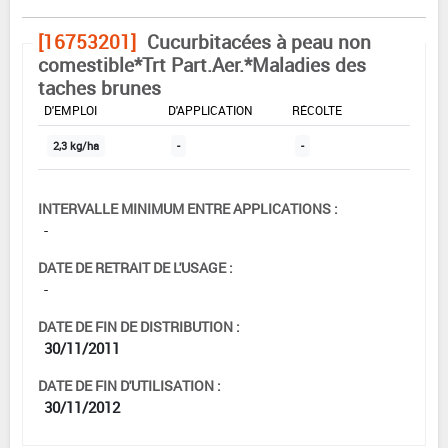
[16753201]
Cucurbitacées à peau non
comestible*Trt Part.Aer.*Maladies des
taches brunes
DOSE MAX
NOMBRE MAX
DÉLAIS AVANT
D'EMPLOI
D'APPLICATION
RÉCOLTE
2,3 kg/ha
-
-
INTERVALLE MINIMUM ENTRE APPLICATIONS :
-
DATE DE RETRAIT DE L'USAGE :
-
DATE DE FIN DE DISTRIBUTION :
30/11/2011
DATE DE FIN D'UTILISATION :
30/11/2012