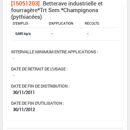
[15051203]
Betterave industrielle et
fourragère*Trt Sem.*Champignons
(pythiacées)
DOSE MAX
NOMBRE MAX
DÉLAIS AVANT
D'EMPLOI
D'APPLICATION
RÉCOLTE
0,685 kg/q
-
-
INTERVALLE MINIMUM ENTRE APPLICATIONS :
-
DATE DE RETRAIT DE L'USAGE :
-
DATE DE FIN DE DISTRIBUTION :
30/11/2011
DATE DE FIN D'UTILISATION :
30/11/2012