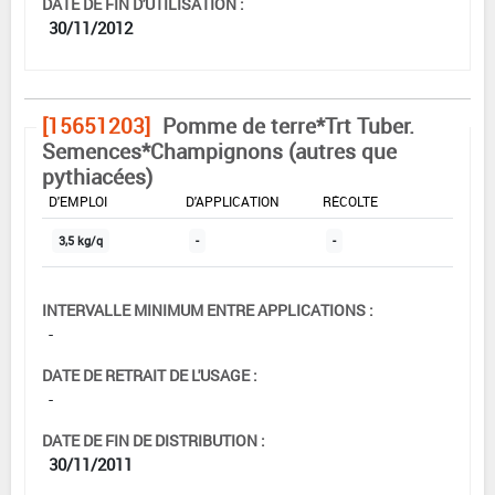
DATE DE FIN D'UTILISATION :
30/11/2012
[15651203]
Pomme de terre*Trt Tuber.
Semences*Champignons (autres que
pythiacées)
DOSE MAX
NOMBRE MAX
DÉLAIS AVANT
D'EMPLOI
D'APPLICATION
RÉCOLTE
3,5 kg/q
-
-
INTERVALLE MINIMUM ENTRE APPLICATIONS :
-
DATE DE RETRAIT DE L'USAGE :
-
DATE DE FIN DE DISTRIBUTION :
30/11/2011