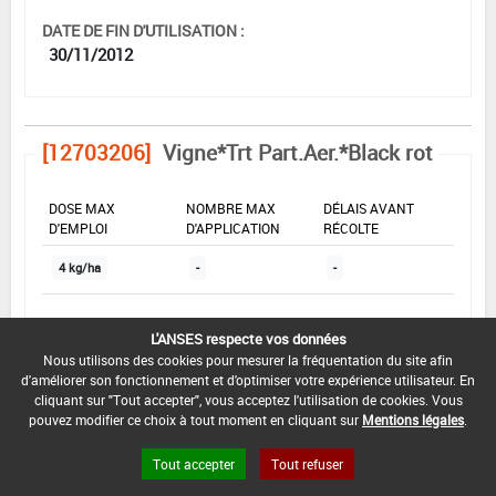
DATE DE FIN D'UTILISATION :
30/11/2012
[12703206]
Vigne*Trt Part.Aer.*Black rot
DOSE MAX
NOMBRE MAX
DÉLAIS AVANT
D'EMPLOI
D'APPLICATION
RÉCOLTE
4 kg/ha
-
-
INTERVALLE MINIMUM ENTRE APPLICATIONS :
L'ANSES respecte vos données
-
Nous utilisons des cookies pour mesurer la fréquentation du site afin
d'améliorer son fonctionnement et d'optimiser votre expérience utilisateur. En
cliquant sur "Tout accepter", vous acceptez l'utilisation de cookies. Vous
DATE DE RETRAIT DE L'USAGE :
pouvez modifier ce choix à tout moment en cliquant sur
Mentions légales
.
-
Tout accepter
Tout refuser
DATE DE FIN DE DISTRIBUTION :
30/11/2011