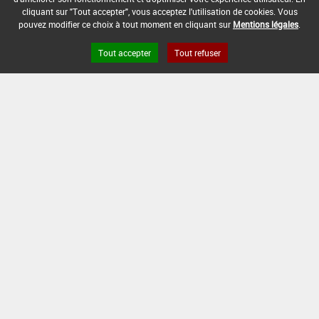
généraux*Désherbage*Zones Cult. Avt
cliquant sur "Tout accepter", vous acceptez l'utilisation de cookies. Vous
pouvez modifier ce choix à tout moment en cliquant sur
Mentions légales
.
Plantat. (1)
DOSE MAX
NOMBRE MAX
DÉLAIS AVANT
D'EMPLOI
D'APPLICATION
RÉCOLTE
Tout accepter
Tout refuser
1 mL/m²
-
-
INTERVALLE MINIMUM ENTRE APPLICATIONS :
-
DATE DE RETRAIT DE L'USAGE :
22/08/2014
DATE DE FIN DE DISTRIBUTION :
15/03/2015
DATE DE FIN D'UTILISATION :
15/03/2016