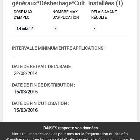
généraux*Désherbage*Cult. Installées (1)
DOSE MAX
NOMBRE MAX
DÉLAIS AVANT
D'EMPLOI
D'APPLICATION
RÉCOLTE
1,4 mL/m²
-
-
INTERVALLE MINIMUM ENTRE APPLICATIONS :
-
DATE DE RETRAIT DE L'USAGE :
22/08/2014
DATE DE FIN DE DISTRIBUTION :
15/03/2015
DATE DE FIN D'UTILISATION :
15/03/2016
L'ANSES respecte vos données
Nous utilisons des cookies pour mesurer la fréquentation du site afin
[11015921]
Traitements
d'améliorer son fonctionnement et d'optimiser votre expérience utilisateur. En