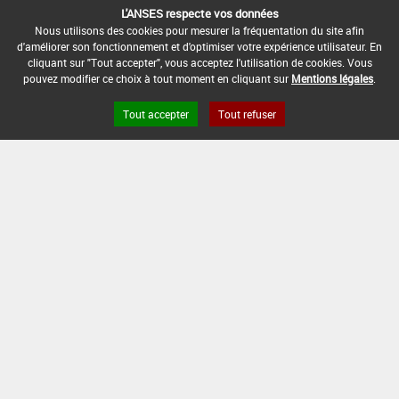
[11015921]
Traitements
L'ANSES respecte vos données
généraux*Désherbage*Zones Cult. Avt
Nous utilisons des cookies pour mesurer la fréquentation du site afin
Plantat. (1)
DOSE MAX
NOMBRE MAX
DÉLAIS AVANT
d'améliorer son fonctionnement et d'optimiser votre expérience utilisateur. En
D'EMPLOI
D'APPLICATION
RÉCOLTE
cliquant sur "Tout accepter", vous acceptez l'utilisation de cookies. Vous
pouvez modifier ce choix à tout moment en cliquant sur
Mentions légales
.
14 L/ha
-
-
Tout accepter
Tout refuser
INTERVALLE MINIMUM ENTRE APPLICATIONS :
-
DATE DE RETRAIT DE L'USAGE :
16/06/2016
DATE DE FIN DE DISTRIBUTION :
30/09/2016
DATE DE FIN D'UTILISATION :
31/12/2016