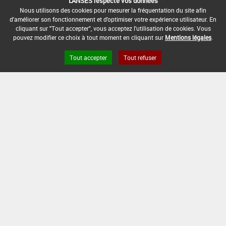
DATE DE FIN DE DISTRIBUTION :
L'ANSES respecte vos données
-
Nous utilisons des cookies pour mesurer la fréquentation du site afin
d'améliorer son fonctionnement et d'optimiser votre expérience utilisateur. En
cliquant sur "Tout accepter", vous acceptez l'utilisation de cookies. Vous
DATE DE FIN D'UTILISATION :
pouvez modifier ce choix à tout moment en cliquant sur
Mentions légales
.
-
Tout accepter
Tout refuser
Version du produit : v 2.0