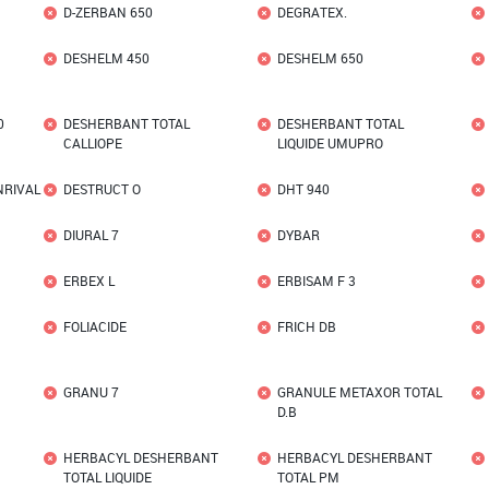
D-ZERBAN 650
DEGRATEX.
DESHELM 450
DESHELM 650
0
DESHERBANT TOTAL
DESHERBANT TOTAL
CALLIOPE
LIQUIDE UMUPRO
NRIVAL
DESTRUCT O
DHT 940
DIURAL 7
DYBAR
ERBEX L
ERBISAM F 3
FOLIACIDE
FRICH DB
GRANU 7
GRANULE METAXOR TOTAL
D.B
HERBACYL DESHERBANT
HERBACYL DESHERBANT
TOTAL LIQUIDE
TOTAL PM