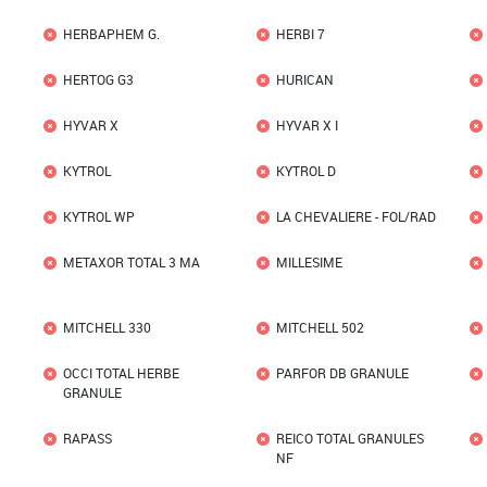
HERBAPHEM G.
HERBI 7
HERTOG G3
HURICAN
HYVAR X
HYVAR X I
KYTROL
KYTROL D
KYTROL WP
LA CHEVALIERE - FOL/RAD
METAXOR TOTAL 3 MA
MILLESIME
MITCHELL 330
MITCHELL 502
OCCI TOTAL HERBE
PARFOR DB GRANULE
GRANULE
RAPASS
REICO TOTAL GRANULES
NF