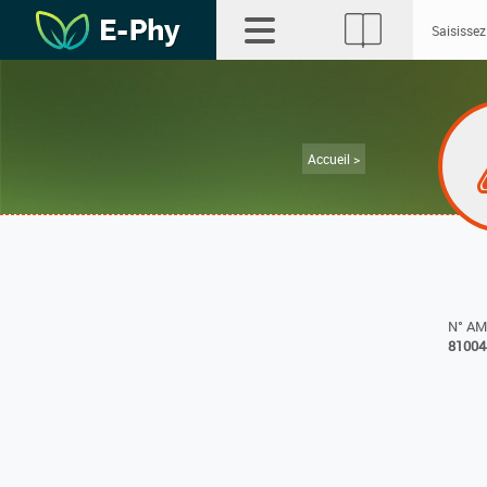
Accueil >
N° A
81004