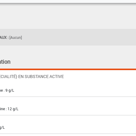
UX :
[Aucun]
tion
CIALITÉ) EN SUBSTANCE ACTIVE
e : 9 g/L
ne : 12 g/L
g/L