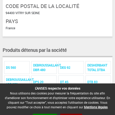
CODE POSTAL DE LA LOCALITÉ
94400 VITRY SUR SEINE
PAYS
France
Produits détenus par la société
DEBROUSSAILLANT
DESHERBANT
DS 560
DEG 92
DBR 480
TOTAL DTBA
DEBROUSSAILLANT
DPS 20
DT 4S
DTB 83
LDR 250
L'ANSES respecte vos données
Nous utilisons des cookies pour mesurer la fréquentation du site afin
GHER 166
TOT 365
d'améliorer son fonctionnement et d'optimiser votre expérience utilisateur. En
cliquant sur "Tout accepter", vous acceptez l'utilisation de cookies. Vous
pouvez modifier ce choix à tout moment en cliquant sur
Mentions légales
.