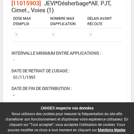
[11015903]
JEVI*Désherbage*All. PJT,
Cimet., Voies (1)
DOSE MAX
NOMBRE MAX
DÉLAIS AVANT
D'EMPLOI
D'APPLICATION
RÉCOLTE
-
-
-
INTERVALLE MINIMUM ENTRE APPLICATIONS :
-
DATE DE RETRAIT DE L'USAGE :
01/11/1991
DATE DE FIN DE DISTRIBUTION :
-
DATE DE FIN D'UTILISATION :
L'ANSES respecte vos données
-
Nous utilisons des cookies pour mesurer la fréquentation du site afin
d'améliorer son fonctionnement et d'optimiser votre expérience utilisateur. En
cliquant sur "Tout accepter", vous acceptez l'utilisation de cookies. Vous
pouvez modifier ce choix à tout moment en cliquant sur
Mentions légales
.