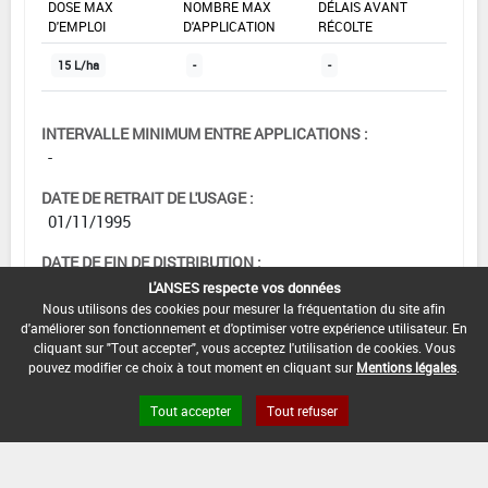
DOSE MAX
NOMBRE MAX
DÉLAIS AVANT
D'EMPLOI
D'APPLICATION
RÉCOLTE
15 L/ha
-
-
INTERVALLE MINIMUM ENTRE APPLICATIONS :
-
DATE DE RETRAIT DE L'USAGE :
01/11/1995
DATE DE FIN DE DISTRIBUTION :
-
L'ANSES respecte vos données
Nous utilisons des cookies pour mesurer la fréquentation du site afin
DATE DE FIN D'UTILISATION :
d'améliorer son fonctionnement et d'optimiser votre expérience utilisateur. En
cliquant sur "Tout accepter", vous acceptez l'utilisation de cookies. Vous
-
pouvez modifier ce choix à tout moment en cliquant sur
Mentions légales
.
Tout accepter
Tout refuser