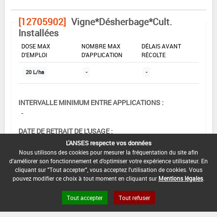
[12705902]
Vigne*Désherbage*Cult.
Installées
DOSE MAX
NOMBRE MAX
DÉLAIS AVANT
D'EMPLOI
D'APPLICATION
RÉCOLTE
20 L/ha
-
-
INTERVALLE MINIMUM ENTRE APPLICATIONS :
-
DATE DE RETRAIT DE L'USAGE :
-
L'ANSES respecte vos données
Nous utilisons des cookies pour mesurer la fréquentation du site afin
DATE DE FIN DE DISTRIBUTION :
d'améliorer son fonctionnement et d'optimiser votre expérience utilisateur. En
30/09/2005
cliquant sur "Tout accepter", vous acceptez l'utilisation de cookies. Vous
pouvez modifier ce choix à tout moment en cliquant sur
Mentions légales
.
DATE DE FIN D'UTILISATION :
30/09/2006
Tout accepter
Tout refuser