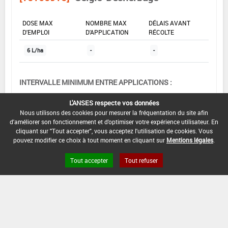
DOSE MAX
NOMBRE MAX
DÉLAIS AVANT
D'EMPLOI
D'APPLICATION
RÉCOLTE
6 L/ha
-
-
INTERVALLE MINIMUM ENTRE APPLICATIONS :
-
L'ANSES respecte vos données
DATE DE RETRAIT DE L'USAGE :
Nous utilisons des cookies pour mesurer la fréquentation du site afin
d'améliorer son fonctionnement et d'optimiser votre expérience utilisateur. En
01/11/1987
cliquant sur "Tout accepter", vous acceptez l'utilisation de cookies. Vous
pouvez modifier ce choix à tout moment en cliquant sur
Mentions légales
.
DATE DE FIN DE DISTRIBUTION :
-
Tout accepter
Tout refuser
DATE DE FIN D'UTILISATION :
-