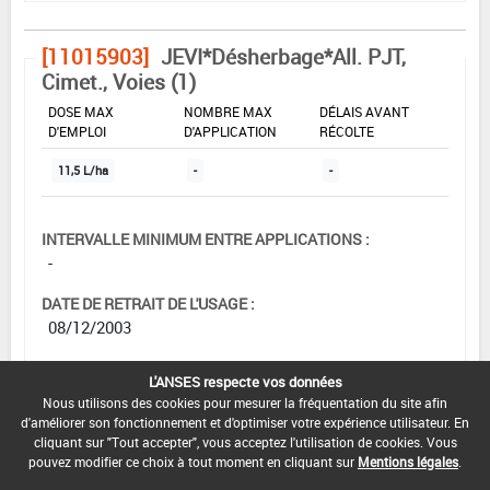
[11015903]
JEVI*Désherbage*All. PJT,
Cimet., Voies (1)
DOSE MAX
NOMBRE MAX
DÉLAIS AVANT
D'EMPLOI
D'APPLICATION
RÉCOLTE
11,5 L/ha
-
-
INTERVALLE MINIMUM ENTRE APPLICATIONS :
-
DATE DE RETRAIT DE L'USAGE :
08/12/2003
DATE DE FIN DE DISTRIBUTION :
L'ANSES respecte vos données
-
Nous utilisons des cookies pour mesurer la fréquentation du site afin
d'améliorer son fonctionnement et d'optimiser votre expérience utilisateur. En
DATE DE FIN D'UTILISATION :
cliquant sur "Tout accepter", vous acceptez l'utilisation de cookies. Vous
-
pouvez modifier ce choix à tout moment en cliquant sur
Mentions légales
.