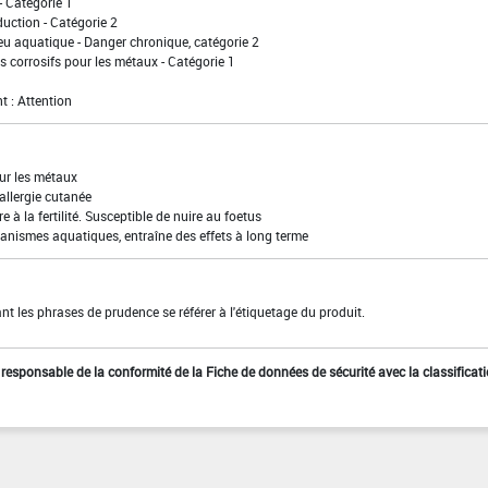
- Catégorie 1
uction - Catégorie 2
eu aquatique - Danger chronique, catégorie 2
 corrosifs pour les métaux - Catégorie 1
t : Attention
our les métaux
allergie cutanée
e à la fertilité. Susceptible de nuire au foetus
anismes aquatiques, entraîne des effets à long terme
t les phrases de prudence se référer à l'étiquetage du produit.
st responsable de la conformité de la Fiche de données de sécurité avec la classificat