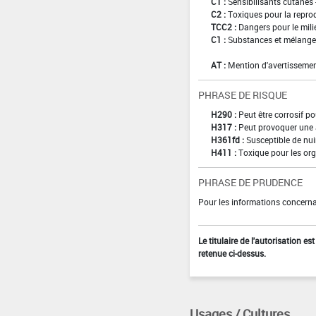
C1 :
Sensibilisants cutanés 
C2 :
Toxiques pour la reprod
TCC2 :
Dangers pour le mili
C1 :
Substances et mélanges
AT :
Mention d'avertissemen
PHRASE DE RISQUE
H290 :
Peut être corrosif p
H317 :
Peut provoquer une 
H361fd :
Susceptible de nuir
H411 :
Toxique pour les org
PHRASE DE PRUDENCE
Pour les informations concernan
Le titulaire de l'autorisation e
retenue ci-dessus.
Usages / Cultures