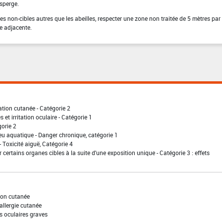
sperge.
es non-cibles autres que les abeilles, respecter une zone non traitée de 5 mètres par
e adjacente.
ation cutanée - Catégorie 2
 et irritation oculaire - Catégorie 1
gorie 2
eu aquatique - Danger chronique, catégorie 1
- Toxicité aiguë, Catégorie 4
 certains organes cibles à la suite d'une exposition unique - Catégorie 3 : effets
ion cutanée
allergie cutanée
s oculaires graves