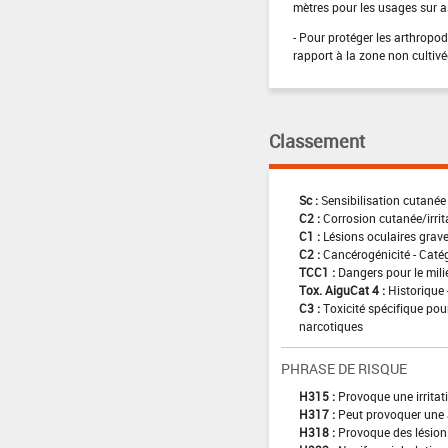
mètres pour les usages sur a
- Pour protéger les arthropod
rapport à la zone non cultivé
Classement
Sc :
Sensibilisation cutanée
C2 :
Corrosion cutanée/irrit
C1 :
Lésions oculaires graves
C2 :
Cancérogénicité - Caté
TCC1 :
Dangers pour le mili
Tox. AiguCat 4 :
Historique 
C3 :
Toxicité spécifique pour
narcotiques
PHRASE DE RISQUE
H315 :
Provoque une irritat
H317 :
Peut provoquer une 
H318 :
Provoque des lésion