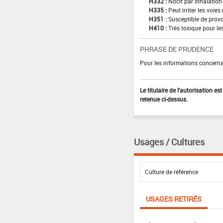
H332 :
Nocif par inhalation
H335 :
Peut irriter les voies
H351 :
Susceptible de provo
H410 :
Très toxique pour le
PHRASE DE PRUDENCE
Pour les informations concernan
Le titulaire de l'autorisation e
retenue ci-dessus.
Usages / Cultures
USAGES RETIRÉS