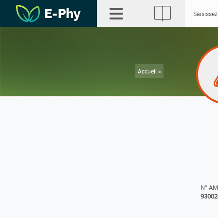
Accueil >
N° A
93002