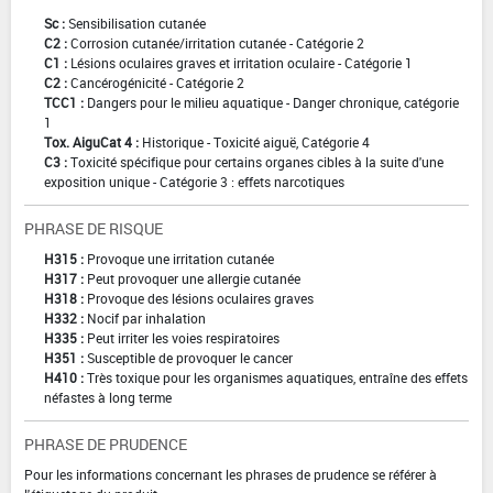
Sc :
Sensibilisation cutanée
C2 :
Corrosion cutanée/irritation cutanée - Catégorie 2
C1 :
Lésions oculaires graves et irritation oculaire - Catégorie 1
C2 :
Cancérogénicité - Catégorie 2
TCC1 :
Dangers pour le milieu aquatique - Danger chronique, catégorie
1
Tox. AiguCat 4 :
Historique - Toxicité aiguë, Catégorie 4
C3 :
Toxicité spécifique pour certains organes cibles à la suite d'une
exposition unique - Catégorie 3 : effets narcotiques
PHRASE DE RISQUE
H315 :
Provoque une irritation cutanée
H317 :
Peut provoquer une allergie cutanée
H318 :
Provoque des lésions oculaires graves
H332 :
Nocif par inhalation
H335 :
Peut irriter les voies respiratoires
H351 :
Susceptible de provoquer le cancer
H410 :
Très toxique pour les organismes aquatiques, entraîne des effets
néfastes à long terme
PHRASE DE PRUDENCE
Pour les informations concernant les phrases de prudence se référer à