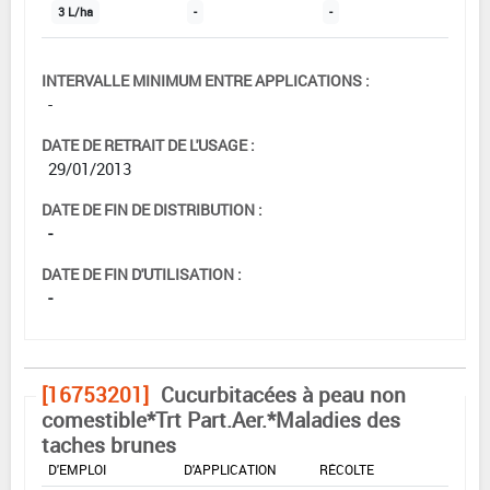
3 L/ha
-
-
INTERVALLE MINIMUM ENTRE APPLICATIONS :
-
DATE DE RETRAIT DE L'USAGE :
29/01/2013
DATE DE FIN DE DISTRIBUTION :
-
DATE DE FIN D'UTILISATION :
-
[16753201]
Cucurbitacées à peau non
comestible*Trt Part.Aer.*Maladies des
taches brunes
DOSE MAX
NOMBRE MAX
DÉLAIS AVANT
D'EMPLOI
D'APPLICATION
RÉCOLTE