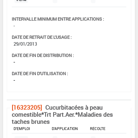
INTERVALLE MINIMUM ENTRE APPLICATIONS :
-
DATE DE RETRAIT DE L'USAGE :
29/01/2013
DATE DE FIN DE DISTRIBUTION :
-
DATE DE FIN D'UTILISATION :
-
[16323205]
Cucurbitacées à peau
comestible*Trt Part.Aer.*Maladies des
taches brunes
DOSE MAX
NOMBRE MAX
DÉLAIS AVANT
D'EMPLOI
D'APPLICATION
RÉCOLTE