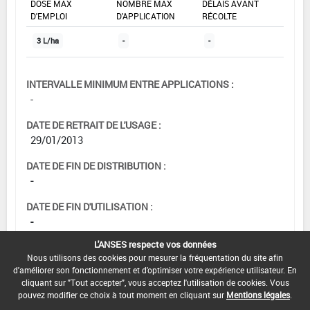
DOSE MAX
NOMBRE MAX
DÉLAIS AVANT
D'EMPLOI
D'APPLICATION
RÉCOLTE
3 L/ha
-
-
INTERVALLE MINIMUM ENTRE APPLICATIONS :
-
DATE DE RETRAIT DE L'USAGE :
29/01/2013
DATE DE FIN DE DISTRIBUTION :
-
DATE DE FIN D'UTILISATION :
-
L'ANSES respecte vos données
Nous utilisons des cookies pour mesurer la fréquentation du site afin
d'améliorer son fonctionnement et d'optimiser votre expérience utilisateur. En
[16953201]
Tomate - Aubergine*Trt
cliquant sur "Tout accepter", vous acceptez l'utilisation de cookies. Vous
pouvez modifier ce choix à tout moment en cliquant sur
Mentions légales
.
Part.Aer.*Mildiou(s)