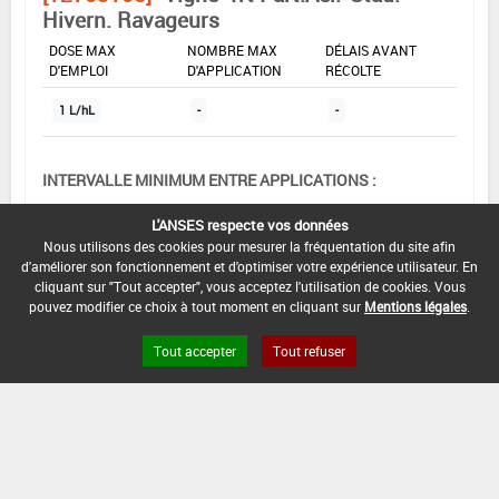
Hivern. Ravageurs
DOSE MAX
NOMBRE MAX
DÉLAIS AVANT
D'EMPLOI
D'APPLICATION
RÉCOLTE
1 L/hL
-
-
INTERVALLE MINIMUM ENTRE APPLICATIONS :
-
L'ANSES respecte vos données
DATE DE RETRAIT DE L'USAGE :
Nous utilisons des cookies pour mesurer la fréquentation du site afin
d'améliorer son fonctionnement et d'optimiser votre expérience utilisateur. En
01/11/1989
cliquant sur "Tout accepter", vous acceptez l'utilisation de cookies. Vous
pouvez modifier ce choix à tout moment en cliquant sur
Mentions légales
.
DATE DE FIN DE DISTRIBUTION :
-
Tout accepter
Tout refuser
DATE DE FIN D'UTILISATION :
-