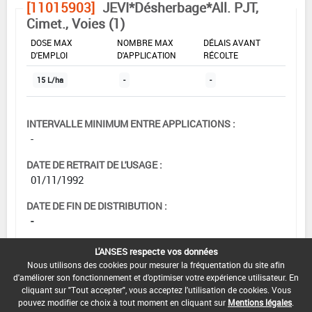
[11015903]
JEVI*Désherbage*All. PJT,
Cimet., Voies (1)
DOSE MAX
NOMBRE MAX
DÉLAIS AVANT
D'EMPLOI
D'APPLICATION
RÉCOLTE
15 L/ha
-
-
INTERVALLE MINIMUM ENTRE APPLICATIONS :
-
DATE DE RETRAIT DE L'USAGE :
01/11/1992
DATE DE FIN DE DISTRIBUTION :
-
DATE DE FIN D'UTILISATION :
L'ANSES respecte vos données
-
Nous utilisons des cookies pour mesurer la fréquentation du site afin
d'améliorer son fonctionnement et d'optimiser votre expérience utilisateur. En
cliquant sur "Tout accepter", vous acceptez l'utilisation de cookies. Vous
pouvez modifier ce choix à tout moment en cliquant sur
Mentions légales
.