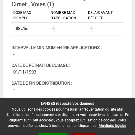
Cimet., Voies (1)
DOSE MAX
NOMBRE MAX
DÉLAIS AVANT
D'EMPLOI
D'APPLICATION
RÉCOLTE
50 L/ha
-
-
INTERVALLE MINIMUM ENTRE APPLICATIONS :
-
DATE DE RETRAIT DE L'USAGE :
01/11/1993
DATE DE FIN DE DISTRIBUTION :
-
DATE DE FIN D'UTILISATION :
L'ANSES respecte vos données
-
Nous utilisons des cookies pour mesurer la fréquentation du site afin
d'améliorer son fonctionnement et d'optimiser votre expérience utilisateur. En
cliquant sur "Tout accepter", vous acceptez l'utilisation de cookies. Vous
pouvez modifier ce choix à tout moment en cliquant sur
Mentions légales
.