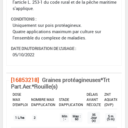
l'article L. 253-1 du code rural et de la pêche maritime
s'applique.
CONDITIONS :
Uniquement sur pois protéagineux.
Quatre applications maximum par culture sur
l'ensemble du complexe de maladies.
DATE D'AUTORISATION DE L'USAGE :
05/10/2022
[16853218]
Graines protéagineuses*Trt
Part.Aer.*Rouille(s)
DOSE
DÉLAIS
ZNT
MAX
NOMBRE MAX
STADE
AVANT
AQUATIQUE
D'EMPLOI
D'APPLICATION
D'APPLICATION
RÉCOLTE
(DVP)
35
Min
Max :
5 m
1 L/ha
2
Jour
: -
60
(5 m)
(s)