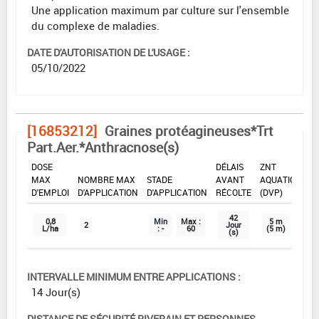
Une application maximum par culture sur l'ensemble
du complexe de maladies.
DATE D'AUTORISATION DE L'USAGE :
05/10/2022
[16853212]
Graines protéagineuses*Trt
Part.Aer.*Anthracnose(s)
DOSE
DÉLAIS
ZNT
MAX
NOMBRE MAX
STADE
AVANT
AQUATIQUE
D'EMPLOI
D'APPLICATION
D'APPLICATION
RÉCOLTE
(DVP)
42
0,8
Min
Max :
5 m
2
Jour
L/ha
: -
60
(5 m)
(s)
INTERVALLE MINIMUM ENTRE APPLICATIONS :
14 Jour(s)
DISTANCE DE SÉCURITÉ RIVERAIN ET PERSONNES