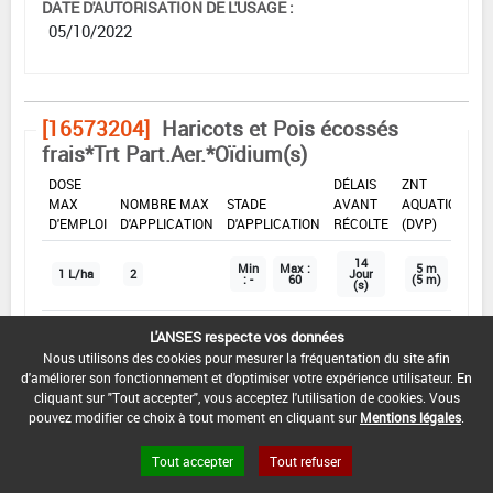
DATE D'AUTORISATION DE L'USAGE :
05/10/2022
[16573204]
Haricots et Pois écossés
frais*Trt Part.Aer.*Oïdium(s)
DOSE
DÉLAIS
ZNT
MAX
NOMBRE MAX
STADE
AVANT
AQUATIQUE
D'EMPLOI
D'APPLICATION
D'APPLICATION
RÉCOLTE
(DVP)
14
Min
Max :
5 m
1 L/ha
2
Jour
: -
60
(5 m)
(s)
L'ANSES respecte vos données
INTERVALLE MINIMUM ENTRE APPLICATIONS :
Nous utilisons des cookies pour mesurer la fréquentation du site afin
14 Jour(s)
d'améliorer son fonctionnement et d'optimiser votre expérience utilisateur. En
cliquant sur "Tout accepter", vous acceptez l'utilisation de cookies. Vous
DISTANCE DE SÉCURITÉ RIVERAIN ET PERSONNES
pouvez modifier ce choix à tout moment en cliquant sur
Mentions légales
.
PRÉSENTES :
Se référer à la catégorie « RIVERAINS » dans la
Tout accepter
Tout refuser
rubrique « conditions d'emploi générales » ci-dessus.