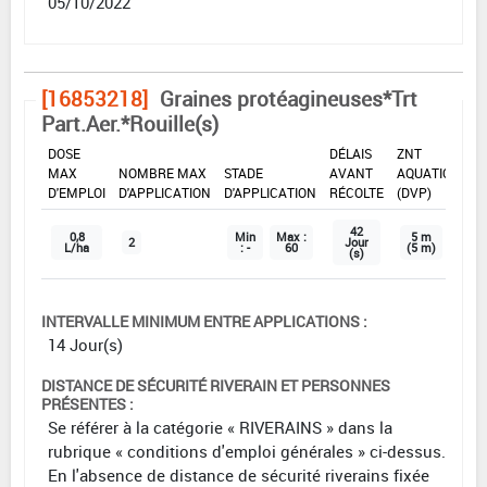
05/10/2022
[16853218]
Graines protéagineuses*Trt
Part.Aer.*Rouille(s)
DOSE
DÉLAIS
ZNT
MAX
NOMBRE MAX
STADE
AVANT
AQUATIQUE
D'EMPLOI
D'APPLICATION
D'APPLICATION
RÉCOLTE
(DVP)
42
0,8
Min
Max :
5 m
2
Jour
L/ha
: -
60
(5 m)
(s)
INTERVALLE MINIMUM ENTRE APPLICATIONS :
14 Jour(s)
DISTANCE DE SÉCURITÉ RIVERAIN ET PERSONNES
PRÉSENTES :
Se référer à la catégorie « RIVERAINS » dans la
rubrique « conditions d'emploi générales » ci-dessus.
En l'absence de distance de sécurité riverains fixée