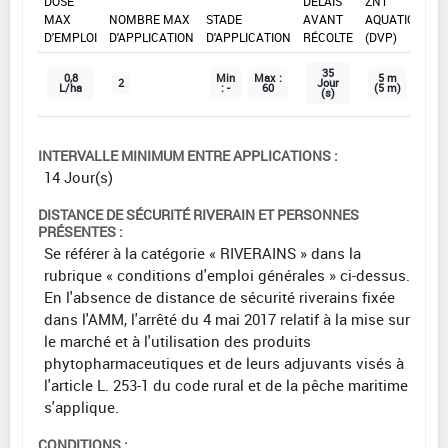
DOSE
DÉLAIS
ZNT
MAX
NOMBRE MAX
STADE
AVANT
AQUATIQUE
D'EMPLOI
D'APPLICATION
D'APPLICATION
RÉCOLTE
(DVP)
35
0,8
Min
Max :
5 m
2
Jour
L/ha
: -
60
(5 m)
(s)
INTERVALLE MINIMUM ENTRE APPLICATIONS :
14 Jour(s)
DISTANCE DE SÉCURITÉ RIVERAIN ET PERSONNES
PRÉSENTES :
Se référer à la catégorie « RIVERAINS » dans la
rubrique « conditions d'emploi générales » ci-dessus.
En l'absence de distance de sécurité riverains fixée
dans l'AMM, l'arrêté du 4 mai 2017 relatif à la mise sur
le marché et à l'utilisation des produits
phytopharmaceutiques et de leurs adjuvants visés à
l'article L. 253-1 du code rural et de la pêche maritime
s'applique.
CONDITIONS :