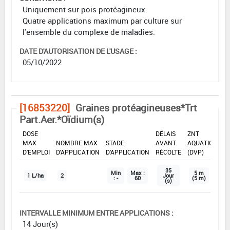
Uniquement sur pois protéagineux.
Quatre applications maximum par culture sur
l'ensemble du complexe de maladies.
DATE D'AUTORISATION DE L'USAGE :
05/10/2022
[16853220]
Graines protéagineuses*Trt
Part.Aer.*Oïdium(s)
DOSE
DÉLAIS
ZNT
MAX
NOMBRE MAX
STADE
AVANT
AQUATIQUE
D'EMPLOI
D'APPLICATION
D'APPLICATION
RÉCOLTE
(DVP)
35
Min
Max :
5 m
1 L/ha
2
Jour
: -
60
(5 m)
(s)
INTERVALLE MINIMUM ENTRE APPLICATIONS :
14 Jour(s)