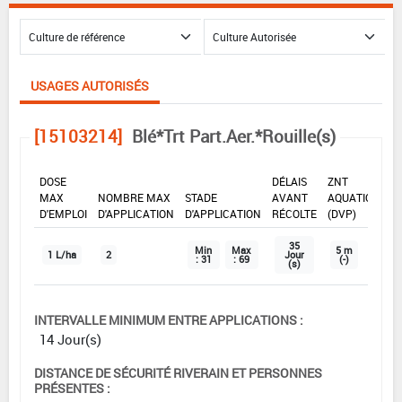
USAGES AUTORISÉS
[15103214]
Blé*Trt Part.Aer.*Rouille(s)
DOSE
DÉLAIS
ZNT
MAX
NOMBRE MAX
STADE
AVANT
AQUATIQUE
D'EMPLOI
D'APPLICATION
D'APPLICATION
RÉCOLTE
(DVP)
35
Min
Max
5 m
1 L/ha
2
Jour
: 31
: 69
(-)
(s)
INTERVALLE MINIMUM ENTRE APPLICATIONS :
14 Jour(s)
DISTANCE DE SÉCURITÉ RIVERAIN ET PERSONNES
PRÉSENTES :