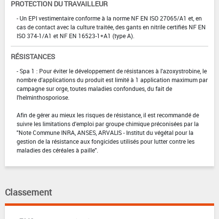
PROTECTION DU TRAVAILLEUR
- Un EPI vestimentaire conforme à la norme NF EN ISO 27065/A1 et, en
cas de contact avec la culture traitée, des gants en nitrile certifiés NF EN
ISO 374-1/A1 et NF EN 16523-1+A1 (type A).
RÉSISTANCES
- Spa 1 : Pour éviter le développement de résistances à l'azoxystrobine, le
nombre d'applications du produit est limité à 1 application maximum par
campagne sur orge, toutes maladies confondues, du fait de
l'helminthosporiose.
Afin de gérer au mieux les risques de résistance, il est recommandé de
suivre les limitations d'emploi par groupe chimique préconisées par la
"Note Commune INRA, ANSES, ARVALIS - Institut du végétal pour la
gestion de la résistance aux fongicides utilisés pour lutter contre les
maladies des céréales à paille".
Classement