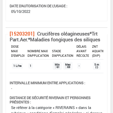
DATE D'AUTORISATION DE L'USAGE :
05/10/2022
[15203201]
Crucifères oléagineuses*Trt
Part.Aer.*Maladies fongiques des siliques
DOSE
DÉLAIS
ZNT
MAX
NOMBRE MAX
STADE
AVANT
AQUATIQUE
D'EMPLOI
D'APPLICATION
D'APPLICATION
RÉCOLTE
(DVP)
Min
Max
5 m
1 L/ha
1
-
: 61
: 69
(-)
INTERVALLE MINIMUM ENTRE APPLICATIONS :
-
DISTANCE DE SÉCURITÉ RIVERAIN ET PERSONNES
PRÉSENTES :
Se référer à la catégorie « RIVERAINS » dans la
rubrique « conditions d'emploi générales » ci-dessus.