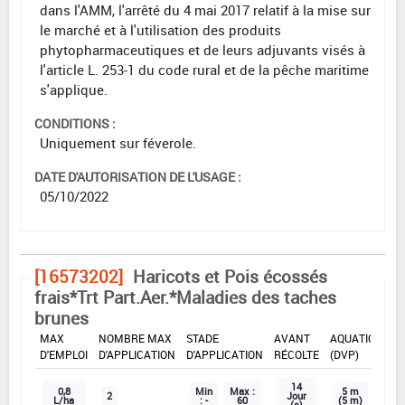
dans l'AMM, l'arrêté du 4 mai 2017 relatif à la mise sur
le marché et à l'utilisation des produits
phytopharmaceutiques et de leurs adjuvants visés à
l'article L. 253-1 du code rural et de la pêche maritime
s'applique.
CONDITIONS :
Uniquement sur féverole.
DATE D'AUTORISATION DE L'USAGE :
05/10/2022
[16573202]
Haricots et Pois écossés
frais*Trt Part.Aer.*Maladies des taches
brunes
DOSE
DÉLAIS
ZNT
MAX
NOMBRE MAX
STADE
AVANT
AQUATIQUE
D'EMPLOI
D'APPLICATION
D'APPLICATION
RÉCOLTE
(DVP)
14
0,8
Min
Max :
5 m
2
Jour
L/ha
: -
60
(5 m)
(s)