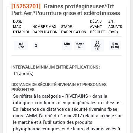
[15253201]
Graines protéagineuses*Trt
Part.Aer.*Pourriture grise et sclérotinioses
DOSE
DÉLAIS
ZNT
MAX
NOMBRE MAX
STADE
AVANT
AQUATIQUE
D'EMPLOI
D'APPLICATION
D'APPLICATION
RÉCOLTE
(DVP)
35
0,8
Min
Max :
5 m
2
Jour
L/ha
: -
60
(5 m)
(s)
INTERVALLE MINIMUM ENTRE APPLICATIONS :
14 Jour(s)
DISTANCE DE SÉCURITÉ RIVERAIN ET PERSONNES
PRÉSENTES :
Se référer à la catégorie « RIVERAINS » dans la
rubrique « conditions d'emploi générales » ci-dessus.
En l'absence de distance de sécurité riverains fixée
dans l'AMM, l'arrêté du 4 mai 2017 relatif à la mise sur
le marché et à l'utilisation des produits
phytopharmaceutiques et de leurs adjuvants visés à