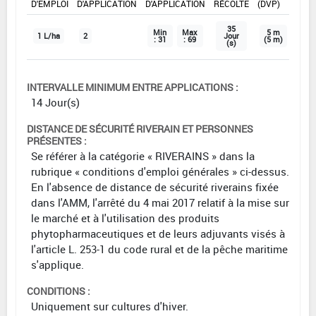
D'EMPLOI
D'APPLICATION
D'APPLICATION
RÉCOLTE
(DVP)
35
Min
Max
5 m
1 L/ha
2
Jour
: 31
: 69
(5 m)
(s)
INTERVALLE MINIMUM ENTRE APPLICATIONS :
14 Jour(s)
DISTANCE DE SÉCURITÉ RIVERAIN ET PERSONNES
PRÉSENTES :
Se référer à la catégorie « RIVERAINS » dans la
rubrique « conditions d'emploi générales » ci-dessus.
En l'absence de distance de sécurité riverains fixée
dans l'AMM, l'arrêté du 4 mai 2017 relatif à la mise sur
le marché et à l'utilisation des produits
phytopharmaceutiques et de leurs adjuvants visés à
l'article L. 253-1 du code rural et de la pêche maritime
s'applique.
CONDITIONS :
Uniquement sur cultures d'hiver.