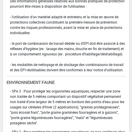
Des informations générales relatives aux bonnes pratiques de protection
pourront être mises à disposition de l'utilisateur :
- l'utilisation d'un matériel adapté et entretenu et la mise en œuvre de
protections collectives constituent la première mesure de prévention
contre les risques professionnels, avant la mise en place de protections
individuelles
- le port de combinaison de travail dédiée ou d'EPI doit être associé à des
réflexes d'hygiène (ex : lavage des mains, douche en fin de traitement) et
à un comportement rigoureux (ex : procédure d'habillage/déshabillage).
- les modalités de nettoyage et de stockage des combinaisons de travail
et des EPI réutilisables doivent être conformes à leur notice d'utilisation.
ENVIRONNEMENT FAUNE
- SPe 3 : Pour protéger les organismes aquatiques, respecter une zone
non traitée de 5 mètres comportant un dispositif végétalisé permanent
non traité d'une largeur de 5 mètres en bordure des points d'eau pour les
usages sur céréales d'hiver (2 applications), "graines protéagineuses",
"pois écossé frais", "porte graine graminées fourragères et à gazons",
"porte graine légumineuses fourragères", "maïs" et "légumineuses
potagères sèche".
- SPe 2 : Pour protéger les organismes aquatiques, ne pas appliquer, plus