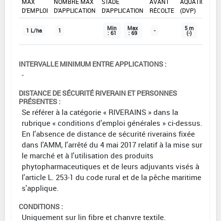
MAX
NOMBRE MAX
STADE
AVANT
AQUATIQUE
D'EMPLOI
D'APPLICATION
D'APPLICATION
RÉCOLTE
(DVP)
Min
Max
5 m
1 L/ha
1
-
: 61
: 69
(-)
INTERVALLE MINIMUM ENTRE APPLICATIONS :
-
DISTANCE DE SÉCURITÉ RIVERAIN ET PERSONNES
PRÉSENTES :
Se référer à la catégorie « RIVERAINS » dans la
rubrique « conditions d'emploi générales » ci-dessus.
En l'absence de distance de sécurité riverains fixée
dans l'AMM, l'arrêté du 4 mai 2017 relatif à la mise sur
le marché et à l'utilisation des produits
phytopharmaceutiques et de leurs adjuvants visés à
l'article L. 253-1 du code rural et de la pêche maritime
s'applique.
CONDITIONS :
Uniquement sur lin fibre et chanvre textile.