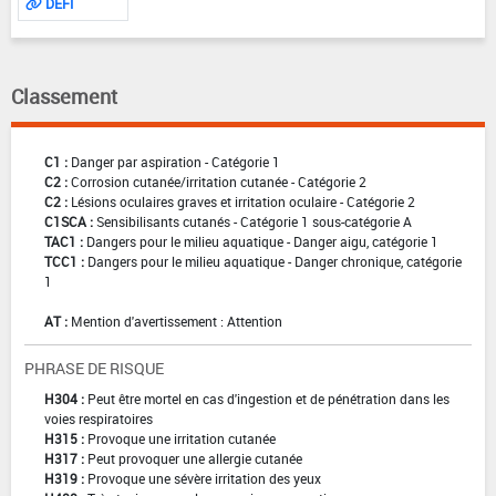
DEFI
Classement
C1 :
Danger par aspiration - Catégorie 1
C2 :
Corrosion cutanée/irritation cutanée - Catégorie 2
C2 :
Lésions oculaires graves et irritation oculaire - Catégorie 2
C1SCA :
Sensibilisants cutanés - Catégorie 1 sous-catégorie A
TAC1 :
Dangers pour le milieu aquatique - Danger aigu, catégorie 1
TCC1 :
Dangers pour le milieu aquatique - Danger chronique, catégorie
1
AT :
Mention d'avertissement : Attention
PHRASE DE RISQUE
H304 :
Peut être mortel en cas d'ingestion et de pénétration dans les
voies respiratoires
H315 :
Provoque une irritation cutanée
H317 :
Peut provoquer une allergie cutanée
H319 :
Provoque une sévère irritation des yeux