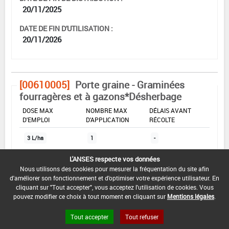
20/11/2025
DATE DE FIN D'UTILISATION :
20/11/2026
[00610005]
Porte graine - Graminées
fourragères et à gazons*Désherbage
DOSE MAX
NOMBRE MAX
DÉLAIS AVANT
D'EMPLOI
D'APPLICATION
RÉCOLTE
3 L/ha
1
-
L'ANSES respecte vos données
Nous utilisons des cookies pour mesurer la fréquentation du site afin
INTERVALLE MINIMUM ENTRE APPLICATIONS :
d'améliorer son fonctionnement et d'optimiser votre expérience utilisateur. En
-
cliquant sur "Tout accepter", vous acceptez l'utilisation de cookies. Vous
pouvez modifier ce choix à tout moment en cliquant sur
Mentions légales
.
DATE DE RETRAIT DE L'USAGE :
20/05/2025
Tout accepter
Tout refuser