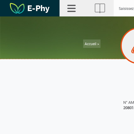
Accueil >
N° A
20801