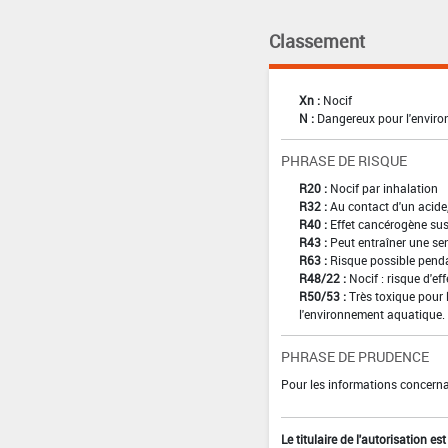
Classement
Xn :
Nocif
N :
Dangereux pour l'envir
PHRASE DE RISQUE
R20 :
Nocif par inhalation
R32 :
Au contact d'un acide
R40 :
Effet cancérogène sus
R43 :
Peut entraîner une sen
R63 :
Risque possible pendan
R48/22 :
Nocif : risque d'e
R50/53 :
Très toxique pour 
l'environnement aquatique.
PHRASE DE PRUDENCE
Pour les informations concernan
Le titulaire de l'autorisation e