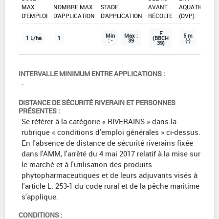
MAX
NOMBRE MAX
STADE
AVANT
AQUATIQUE
D'EMPLOI
D'APPLICATION
D'APPLICATION
RÉCOLTE
(DVP)
F
Min
Max :
5 m
1 L/ha
1
(BBCH
: -
39
(-)
39)
INTERVALLE MINIMUM ENTRE APPLICATIONS :
-
DISTANCE DE SÉCURITÉ RIVERAIN ET PERSONNES
PRÉSENTES :
Se référer à la catégorie « RIVERAINS » dans la
rubrique « conditions d'emploi générales » ci-dessus.
En l'absence de distance de sécurité riverains fixée
dans l'AMM, l'arrêté du 4 mai 2017 relatif à la mise sur
le marché et à l'utilisation des produits
phytopharmaceutiques et de leurs adjuvants visés à
l'article L. 253-1 du code rural et de la pêche maritime
s'applique.
CONDITIONS :