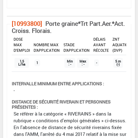
[10993800]
Porte graine*Trt Part.Aer.*Act.
Croiss. Florais.
DOSE
DÉLAIS
ZNT
MAX
NOMBRE MAX
STADE
AVANT
AQUATIQUE
D'EMPLOI
D'APPLICATION
D'APPLICATION
RÉCOLTE
(DVP)
1,5
Min
Max
5 m
1
-
L/ha
: -
: -
(-)
INTERVALLE MINIMUM ENTRE APPLICATIONS :
-
DISTANCE DE SÉCURITÉ RIVERAIN ET PERSONNES
PRÉSENTES :
Se référer à la catégorie « RIVERAINS » dans la
rubrique « conditions d'emploi générales » ci-dessus.
En l'absence de distance de sécurité riverains fixée
dans l'AMM, l'arrêté du 4 mai 2017 relatif à la mise sur