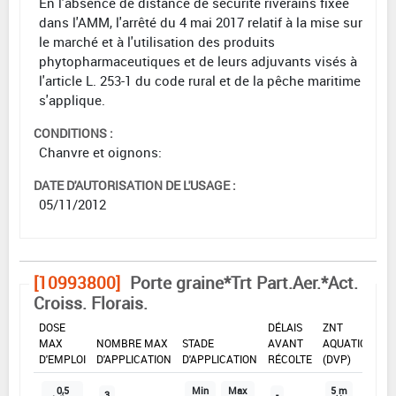
En l'absence de distance de sécurité riverains fixée
dans l'AMM, l'arrêté du 4 mai 2017 relatif à la mise sur
le marché et à l'utilisation des produits
phytopharmaceutiques et de leurs adjuvants visés à
l'article L. 253-1 du code rural et de la pêche maritime
s'applique.
CONDITIONS :
Chanvre et oignons:
DATE D'AUTORISATION DE L'USAGE :
05/11/2012
[10993800]
Porte graine*Trt Part.Aer.*Act.
Croiss. Florais.
DOSE
DÉLAIS
ZNT
MAX
NOMBRE MAX
STADE
AVANT
AQUATIQUE
D'EMPLOI
D'APPLICATION
D'APPLICATION
RÉCOLTE
(DVP)
0,5
Min
Max
5 m
3
-