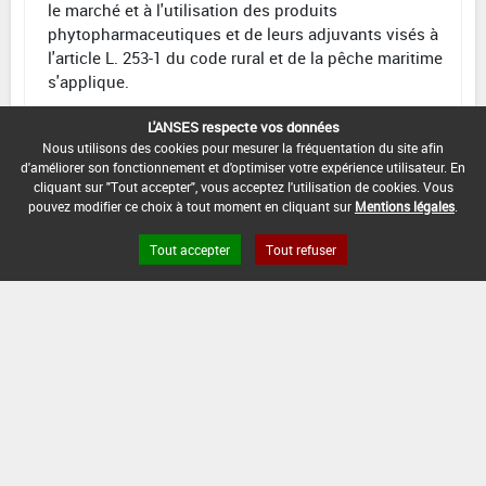
le marché et à l'utilisation des produits
phytopharmaceutiques et de leurs adjuvants visés à
l'article L. 253-1 du code rural et de la pêche maritime
s'applique.
CONDITIONS :
L'ANSES respecte vos données
Carotte:
Nous utilisons des cookies pour mesurer la fréquentation du site afin
d'améliorer son fonctionnement et d'optimiser votre expérience utilisateur. En
DATE D'AUTORISATION DE L'USAGE :
cliquant sur "Tout accepter", vous acceptez l'utilisation de cookies. Vous
pouvez modifier ce choix à tout moment en cliquant sur
Mentions légales
.
05/11/2012
Tout accepter
Tout refuser
[15103805]
Seigle*Trt Part.Aer.*Régul.
Croiss. Org. Aériens
DOSE
DÉLAIS
ZNT
MAX
NOMBRE MAX
STADE
AVANT
AQUATIQUE
D'EMPLOI
D'APPLICATION
D'APPLICATION
RÉCOLTE
(DVP)
F
Min
Max :
5 m
1 L/ha
1
(BBCH
: -
39
(-)
39)