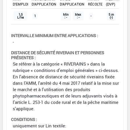
D'EMPLOI
D'APPLICATION
D'APPLICATION
RÉCOLTE
(DVP)
1,5
Min
Max
5 m
1
-
L/ha
: -
: -
(-)
INTERVALLE MINIMUM ENTRE APPLICATIONS :
-
DISTANCE DE SÉCURITÉ RIVERAIN ET PERSONNES
PRÉSENTES :
Se référer à la catégorie « RIVERAINS » dans la
rubrique « conditions d'emploi générales » ci-dessus.
En l'absence de distance de sécurité riverains fixée
dans l'AMM, l'arrêté du 4 mai 2017 relatif à la mise sur
le marché et à l'utilisation des produits
phytopharmaceutiques et de leurs adjuvants visés à
l'article L. 253-1 du code rural et de la pêche maritime
s'applique.
CONDITIONS :
uniquement sur Lin textile: