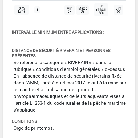
F
0,75
Min
Max :
5 m
1
(BBCH
L/ha
: -
39
(-)
39)
INTERVALLE MINIMUM ENTRE APPLICATIONS :
-
DISTANCE DE SÉCURITÉ RIVERAIN ET PERSONNES
PRÉSENTES :
Se référer à la catégorie « RIVERAINS » dans la
rubrique « conditions d'emploi générales » ci-dessus.
En l'absence de distance de sécurité riverains fixée
dans l'AMM, l'arrêté du 4 mai 2017 relatif à la mise sur
le marché et à l'utilisation des produits
phytopharmaceutiques et de leurs adjuvants visés à
l'article L. 253-1 du code rural et de la pêche maritime
s'applique.
CONDITIONS :
Orge de printemps: