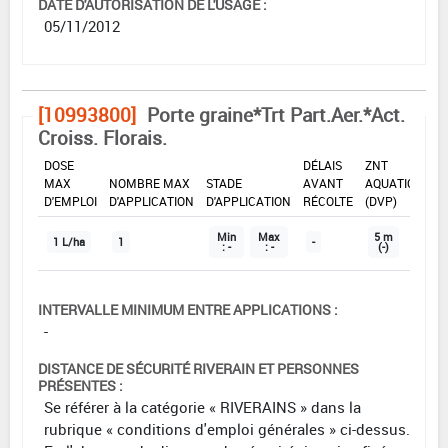
DATE D'AUTORISATION DE L'USAGE :
05/11/2012
[10993800]
Porte graine*Trt Part.Aer.*Act.
Croiss. Florais.
DOSE
DÉLAIS
ZNT
MAX
NOMBRE MAX
STADE
AVANT
AQUATIQUE
D'EMPLOI
D'APPLICATION
D'APPLICATION
RÉCOLTE
(DVP)
Min
Max
5 m
1 L/ha
1
-
: -
: -
(-)
INTERVALLE MINIMUM ENTRE APPLICATIONS :
-
DISTANCE DE SÉCURITÉ RIVERAIN ET PERSONNES
PRÉSENTES :
Se référer à la catégorie « RIVERAINS » dans la
rubrique « conditions d'emploi générales » ci-dessus.