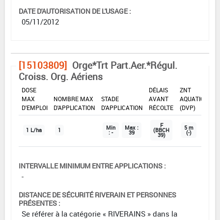
DATE D'AUTORISATION DE L'USAGE :
05/11/2012
[15103809]
Orge*Trt Part.Aer.*Régul.
Croiss. Org. Aériens
DOSE
DÉLAIS
ZNT
MAX
NOMBRE MAX
STADE
AVANT
AQUATIQUE
D'EMPLOI
D'APPLICATION
D'APPLICATION
RÉCOLTE
(DVP)
F
Min
Max :
5 m
1 L/ha
1
(BBCH
: -
39
(-)
39)
INTERVALLE MINIMUM ENTRE APPLICATIONS :
-
DISTANCE DE SÉCURITÉ RIVERAIN ET PERSONNES
PRÉSENTES :
Se référer à la catégorie « RIVERAINS » dans la