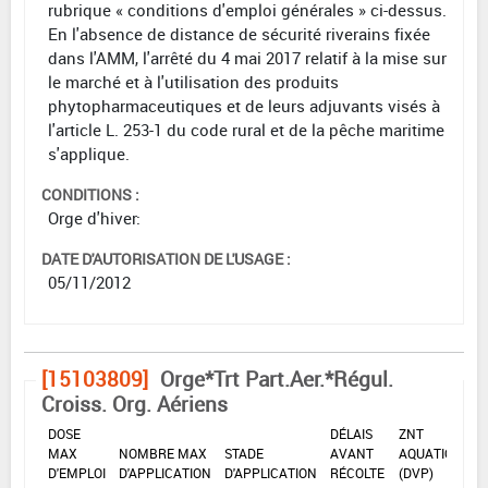
rubrique « conditions d'emploi générales » ci-dessus.
En l'absence de distance de sécurité riverains fixée
dans l'AMM, l'arrêté du 4 mai 2017 relatif à la mise sur
le marché et à l'utilisation des produits
phytopharmaceutiques et de leurs adjuvants visés à
l'article L. 253-1 du code rural et de la pêche maritime
s'applique.
CONDITIONS :
Orge d'hiver:
DATE D'AUTORISATION DE L'USAGE :
05/11/2012
[15103809]
Orge*Trt Part.Aer.*Régul.
Croiss. Org. Aériens
DOSE
DÉLAIS
ZNT
MAX
NOMBRE MAX
STADE
AVANT
AQUATIQUE
D'EMPLOI
D'APPLICATION
D'APPLICATION
RÉCOLTE
(DVP)