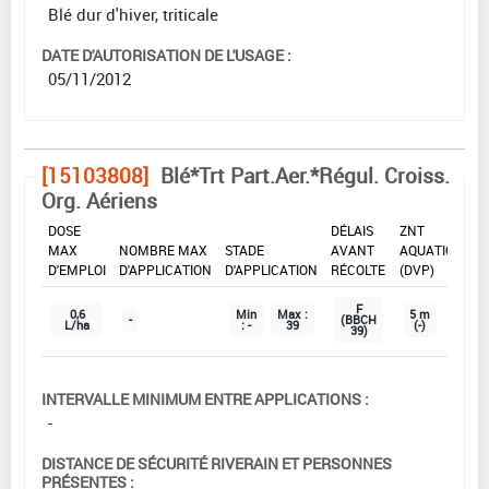
Blé dur d'hiver, triticale
DATE D'AUTORISATION DE L'USAGE :
05/11/2012
[15103808]
Blé*Trt Part.Aer.*Régul. Croiss.
Org. Aériens
DOSE
DÉLAIS
ZNT
MAX
NOMBRE MAX
STADE
AVANT
AQUATIQUE
D'EMPLOI
D'APPLICATION
D'APPLICATION
RÉCOLTE
(DVP)
F
0,6
Min
Max :
5 m
-
(BBCH
L/ha
: -
39
(-)
39)
INTERVALLE MINIMUM ENTRE APPLICATIONS :
-
DISTANCE DE SÉCURITÉ RIVERAIN ET PERSONNES
PRÉSENTES :