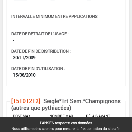
INTERVALLE MINIMUM ENTRE APPLICATIONS :
-
DATE DE RETRAIT DE L'USAGE :
-
DATE DE FIN DE DISTRIBUTION :
30/11/2009
DATE DE FIN D'UTILISATION :
15/06/2010
[15101212]
Seigle*Trt Sem.*Champignons
(autres que pythiacées)
DOSE MAX
NOMBRE MAX
DÉLAIS AVANT
D'EMPLOI
D'APPLICATION
RÉCOLTE
L'ANSES respecte vos données
Nous utilisons des cookies pour mesurer la fréquentation du site afin
0,4 L/q
-
-