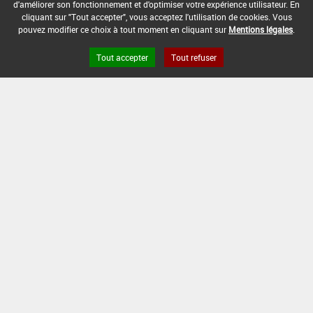
d'améliorer son fonctionnement et d'optimiser votre expérience utilisateur. En
cliquant sur "Tout accepter", vous acceptez l'utilisation de cookies. Vous
pouvez modifier ce choix à tout moment en cliquant sur
Mentions légales
.
INTERVALLE MINIMUM ENTRE APPLICATIONS :
-
Tout accepter
Tout refuser
DATE DE RETRAIT DE L'USAGE :
-
DATE DE FIN DE DISTRIBUTION :
30/11/2009
DATE DE FIN D'UTILISATION :
15/06/2010