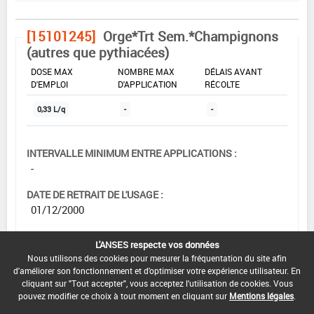
[15101245]
Orge*Trt Sem.*Champignons
(autres que pythiacées)
DOSE MAX
NOMBRE MAX
DÉLAIS AVANT
D'EMPLOI
D'APPLICATION
RÉCOLTE
0,33 L/q
-
-
INTERVALLE MINIMUM ENTRE APPLICATIONS :
-
DATE DE RETRAIT DE L'USAGE :
01/12/2000
DATE DE FIN DE DISTRIBUTION :
L'ANSES respecte vos données
-
Nous utilisons des cookies pour mesurer la fréquentation du site afin
d'améliorer son fonctionnement et d'optimiser votre expérience utilisateur. En
DATE DE FIN D'UTILISATION :
cliquant sur "Tout accepter", vous acceptez l'utilisation de cookies. Vous
-
pouvez modifier ce choix à tout moment en cliquant sur
Mentions légales
.