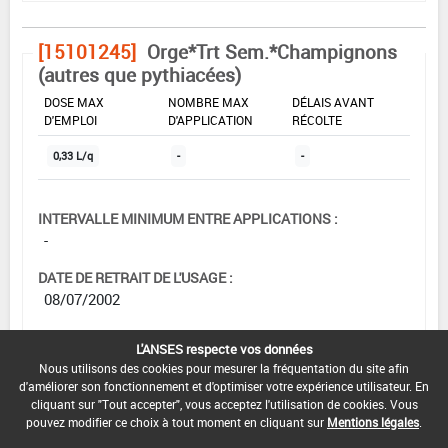
[15101245]
Orge*Trt Sem.*Champignons
(autres que pythiacées)
DOSE MAX
NOMBRE MAX
DÉLAIS AVANT
D'EMPLOI
D'APPLICATION
RÉCOLTE
0,33 L/q
-
-
INTERVALLE MINIMUM ENTRE APPLICATIONS :
-
DATE DE RETRAIT DE L'USAGE :
08/07/2002
DATE DE FIN DE DISTRIBUTION :
L'ANSES respecte vos données
-
Nous utilisons des cookies pour mesurer la fréquentation du site afin
d'améliorer son fonctionnement et d'optimiser votre expérience utilisateur. En
DATE DE FIN D'UTILISATION :
cliquant sur "Tout accepter", vous acceptez l'utilisation de cookies. Vous
-
pouvez modifier ce choix à tout moment en cliquant sur
Mentions légales
.