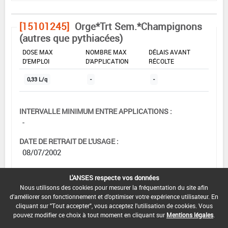
[15101245]
Orge*Trt Sem.*Champignons
(autres que pythiacées)
DOSE MAX
NOMBRE MAX
DÉLAIS AVANT
D'EMPLOI
D'APPLICATION
RÉCOLTE
0,33 L/q
-
-
INTERVALLE MINIMUM ENTRE APPLICATIONS :
-
DATE DE RETRAIT DE L'USAGE :
08/07/2002
DATE DE FIN DE DISTRIBUTION :
L'ANSES respecte vos données
-
Nous utilisons des cookies pour mesurer la fréquentation du site afin
d'améliorer son fonctionnement et d'optimiser votre expérience utilisateur. En
DATE DE FIN D'UTILISATION :
cliquant sur "Tout accepter", vous acceptez l'utilisation de cookies. Vous
-
pouvez modifier ce choix à tout moment en cliquant sur
Mentions légales
.