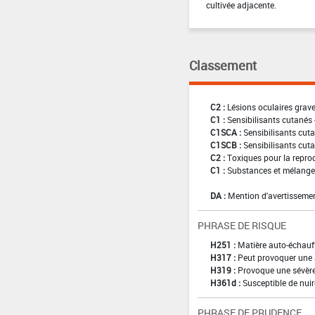
cultivée adjacente.
Classement
C2 :
Lésions oculaires graves
C1 :
Sensibilisants cutanés 
C1SCA :
Sensibilisants cuta
C1SCB :
Sensibilisants cuta
C2 :
Toxiques pour la reprod
C1 :
Substances et mélanges
DA :
Mention d'avertissemen
PHRASE DE RISQUE
H251 :
Matière auto-échauf
H317 :
Peut provoquer une 
H319 :
Provoque une sévère 
H361d :
Susceptible de nuir
PHRASE DE PRUDENCE