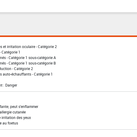
 et irritation oculaire - Catégorie 2
- Catégorie 1
nés - Catégorie 1 sous-catégorie A
nés - Catégorie 1 sous-catégorie B
uction - Catégorie 2
 auto-échauffants - Catégorie 1
t : Danger
fante; peut s'enflammer
allergie cutanée
irritation des yeux
e au foetus