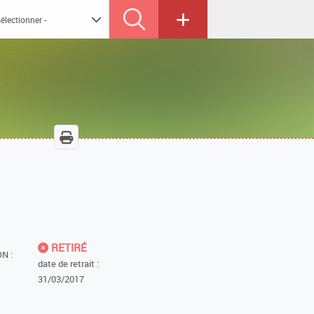
S
5
RETIRÉ
N :
date de retrait :
31/03/2017