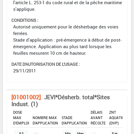
l'article L. 253-1 du code rural et de la pêche maritime
s'applique.
CONDITIONS :
Autorisé uniquement pour le désherbage des voies
ferrées.
Stade d'application : pré-émergence à début de post-
émergence. Application au plus tard lorsque les
feuilles mesurent 10 cm de hauteur.
DATE D'AUTORISATION DE L'USAGE :
29/11/2011
[01001002]
JEVI*Désherb. total*Sites
Indust. (1)
DOSE
DÉLAIS
ZNT
MAX
NOMBRE MAX
STADE
AVANT
AQUATIQUE
D'EMPLOI
D'APPLICATION
D'APPLICATION
RÉCOLTE
(DVP)
0,2
Min
Max
5 m