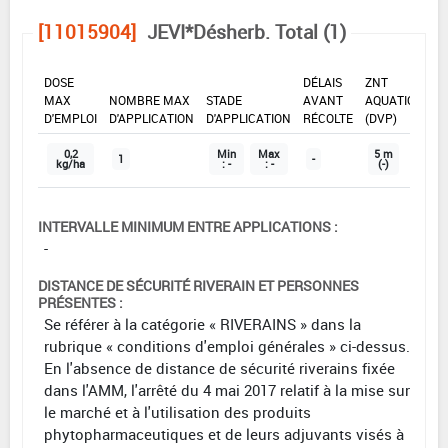
[11015904]
JEVI*Désherb. Total (1)
DOSE
DÉLAIS
ZNT
MAX
NOMBRE MAX
STADE
AVANT
AQUATIQUE
D'EMPLOI
D'APPLICATION
D'APPLICATION
RÉCOLTE
(DVP)
0,2
Min
Max
5 m
1
-
kg/ha
: -
: -
(-)
INTERVALLE MINIMUM ENTRE APPLICATIONS :
-
DISTANCE DE SÉCURITÉ RIVERAIN ET PERSONNES
PRÉSENTES :
Se référer à la catégorie « RIVERAINS » dans la
rubrique « conditions d'emploi générales » ci-dessus.
En l'absence de distance de sécurité riverains fixée
dans l'AMM, l'arrêté du 4 mai 2017 relatif à la mise sur
le marché et à l'utilisation des produits
phytopharmaceutiques et de leurs adjuvants visés à