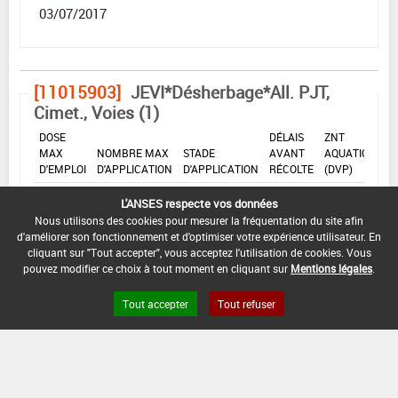
03/07/2017
[11015903]
JEVI*Désherbage*All. PJT,
Cimet., Voies (1)
DOSE
DÉLAIS
ZNT
MAX
NOMBRE MAX
STADE
AVANT
AQUATIQUE
D'EMPLOI
D'APPLICATION
D'APPLICATION
RÉCOLTE
(DVP)
0,2
Min
Max
5 m
L'ANSES respecte vos données
1
-
kg/ha
: -
: -
(-)
Nous utilisons des cookies pour mesurer la fréquentation du site afin
d'améliorer son fonctionnement et d'optimiser votre expérience utilisateur. En
cliquant sur "Tout accepter", vous acceptez l'utilisation de cookies. Vous
INTERVALLE MINIMUM ENTRE APPLICATIONS :
pouvez modifier ce choix à tout moment en cliquant sur
Mentions légales
.
-
Tout accepter
Tout refuser
DISTANCE DE SÉCURITÉ RIVERAIN ET PERSONNES
PRÉSENTES :
Se référer à la catégorie « RIVERAINS » dans la
rubrique « conditions d'emploi générales » ci-dessus.
En l'absence de distance de sécurité riverains fixée