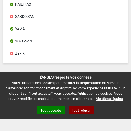
RAILTRAX
SARKO-SAN
YAMA
YOKO-SAN
ZEFIR
L'ANSES respecte vos données
Liens utiles
Nous utilisons des cookies pour mesurer la fréquentation du site afin
d'améliorer son fonctionnement et d'optimiser votre expérience utilisateur. En
Base de données européenne des pesticides
cliquant sur "Tout accepter", vous acceptez l'utilisation de cookies. Vous
Base de données européenne des substances chimiques
pouvez modifier ce choix à tout moment en cliquant sur
Mentions légales
.
Tout accepter
Tout refuser