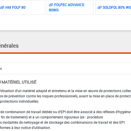
FOLPEC ADVANCE
HM FOLP 80
SOLOFOL 80% W
80WG
énérales
 MATÉRIEL UTILISÉ
utilisation d'un matériel adapté et entretenu et la mise en œuvre de protections colle
e de prévention contre les risques professionnels, avant la mise en place de protec
rotections individuelles.
t de combinaison de travail dédiée ou d'EPI doit être associé à des réflexes d'hygiène 
fin de traitement) et à un comportement rigoureux (ex : procédure
es modalités de nettoyage et de stockage des combinaisons de travail et des EPI
formes à leur notice d'utilisation.