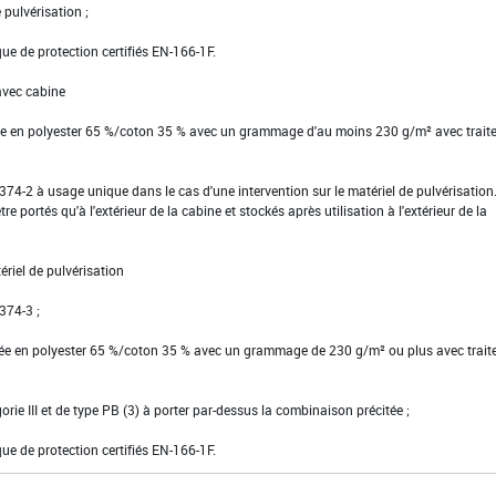
pulvérisation ;
ue de protection certifiés EN-166-1F.
avec cabine
tte en polyester 65 %/coton 35 % avec un grammage d'au moins 230 g/m² avec trait
EN 374-2 à usage unique dans le cas d'une intervention sur le matériel de pulvérisatio
re portés qu'à l'extérieur de la cabine et stockés après utilisation à l'extérieur de la
riel de pulvérisation
 374-3 ;
ssée en polyester 65 %/coton 35 % avec un grammage de 230 g/m² ou plus avec trai
gorie III et de type PB (3) à porter par-dessus la combinaison précitée ;
ue de protection certifiés EN-166-1F.