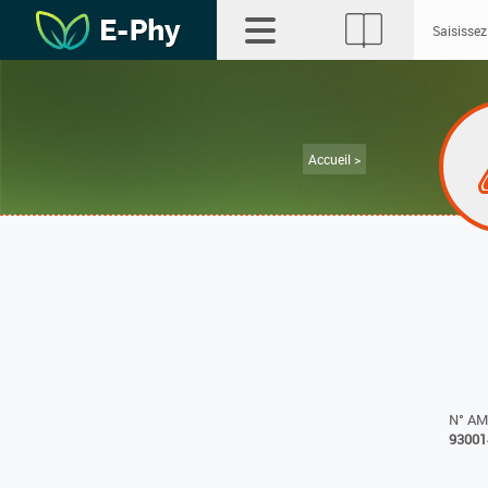
Accueil >
N° A
93001