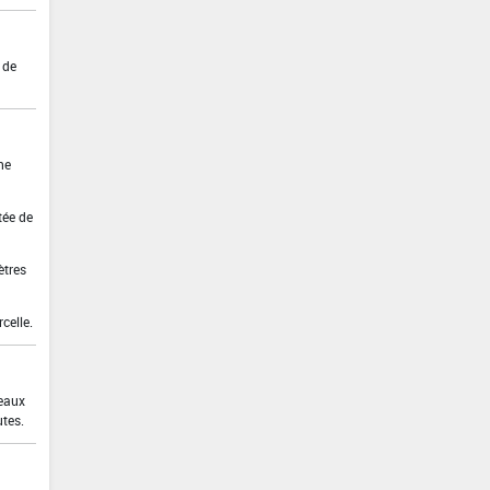
 de
ne
tée de
ètres
celle.
 eaux
utes.