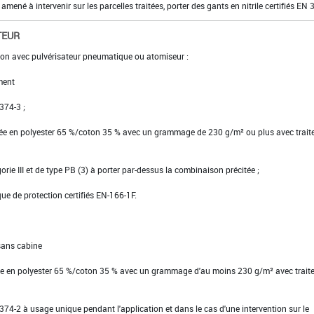
t amené à intervenir sur les parcelles traitées, porter des gants en nitrile certifiés EN 
TEUR
ion avec pulvérisateur pneumatique ou atomiseur :
ment
 374-3 ;
ssée en polyester 65 %/coton 35 % avec un grammage de 230 g/m² ou plus avec trai
gorie III et de type PB (3) à porter par-dessus la combinaison précitée ;
ue de protection certifiés EN-166-1F.
 sans cabine
tte en polyester 65 %/coton 35 % avec un grammage d'au moins 230 g/m² avec trait
EN 374-2 à usage unique pendant l'application et dans le cas d'une intervention sur le