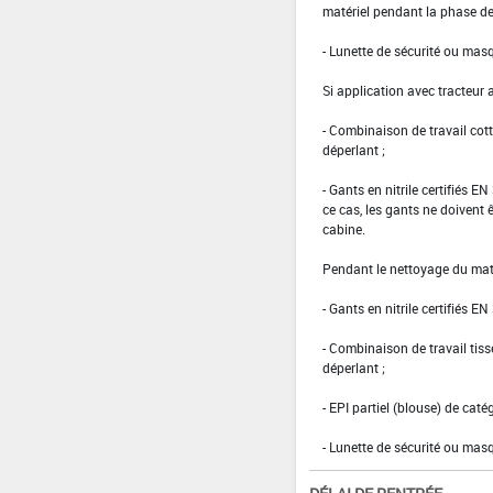
matériel pendant la phase de 
- Lunette de sécurité ou masq
Si application avec tracteur 
- Combinaison de travail co
déperlant ;
- Gants en nitrile certifiés 
ce cas, les gants ne doivent êt
cabine.
Pendant le nettoyage du maté
- Gants en nitrile certifiés EN
- Combinaison de travail ti
déperlant ;
- EPI partiel (blouse) de caté
- Lunette de sécurité ou masq