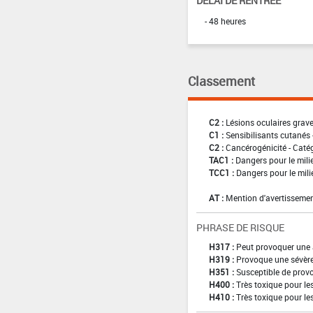
DÉLAI DE RENTRÉE
- 48 heures
Classement
C2 :
Lésions oculaires graves
C1 :
Sensibilisants cutanés 
C2 :
Cancérogénicité - Caté
TAC1 :
Dangers pour le mili
TCC1 :
Dangers pour le mili
AT :
Mention d'avertissemen
PHRASE DE RISQUE
H317 :
Peut provoquer une 
H319 :
Provoque une sévère 
H351 :
Susceptible de provo
H400 :
Très toxique pour l
H410 :
Très toxique pour le