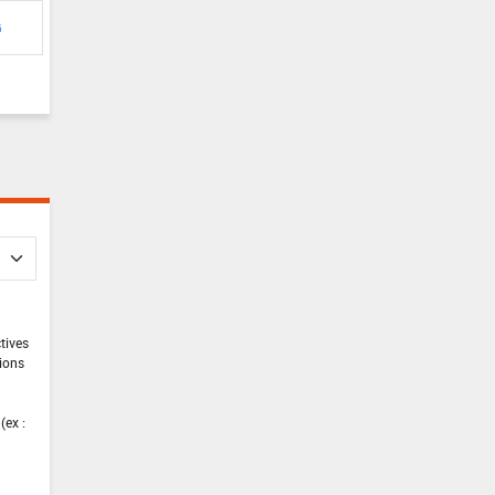
G
ctives
tions
(ex :