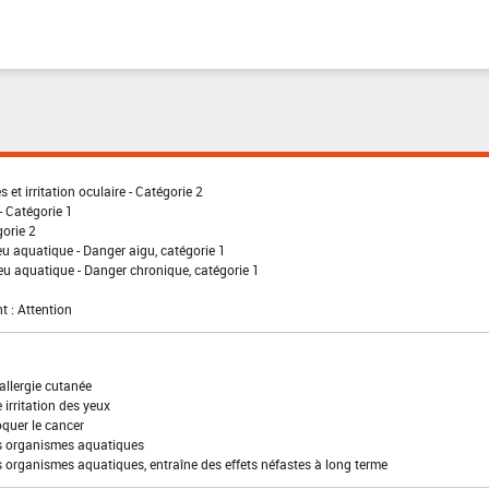
 et irritation oculaire - Catégorie 2
- Catégorie 1
gorie 2
eu aquatique - Danger aigu, catégorie 1
eu aquatique - Danger chronique, catégorie 1
t : Attention
allergie cutanée
irritation des yeux
quer le cancer
es organismes aquatiques
s organismes aquatiques, entraîne des effets néfastes à long terme