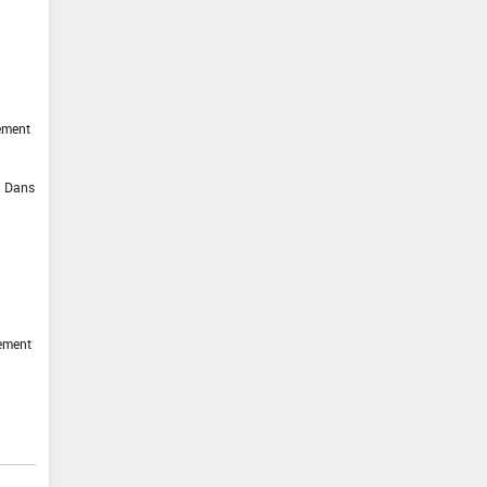
ement
n. Dans
tement