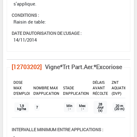
s'applique.
CONDITIONS :
Raisin de table:
DATE D'AUTORISATION DE L'USAGE :
14/11/2014
[12703202]
Vigne*Trt Part.Aer.*Excoriose
DOSE
DÉLAIS
ZNT
MAX
NOMBRE MAX
STADE
AVANT
AQUATIQUE
D'EMPLOI
D'APPLICATION
D'APPLICATION
RÉCOLTE
(DVP)
28
1,9
Min
Max
20 m
7
Jour
kg/ha
: -
: -
(20 m)
(s)
INTERVALLE MINIMUM ENTRE APPLICATIONS :
-