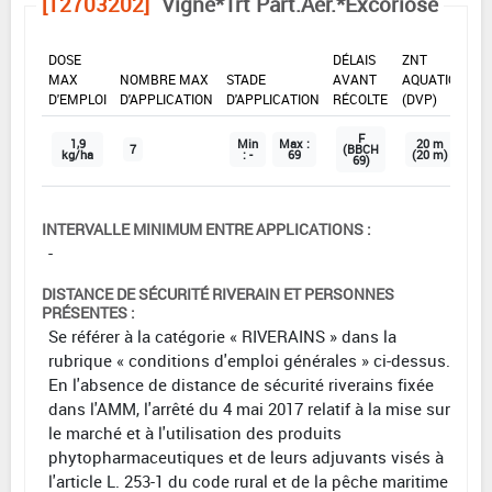
[12703202]
Vigne*Trt Part.Aer.*Excoriose
DOSE
DÉLAIS
ZNT
MAX
NOMBRE MAX
STADE
AVANT
AQUATIQUE
D'EMPLOI
D'APPLICATION
D'APPLICATION
RÉCOLTE
(DVP)
F
1,9
Min
Max :
20 m
7
(BBCH
kg/ha
: -
69
(20 m)
69)
INTERVALLE MINIMUM ENTRE APPLICATIONS :
-
DISTANCE DE SÉCURITÉ RIVERAIN ET PERSONNES
PRÉSENTES :
Se référer à la catégorie « RIVERAINS » dans la
rubrique « conditions d'emploi générales » ci-dessus.
En l'absence de distance de sécurité riverains fixée
dans l'AMM, l'arrêté du 4 mai 2017 relatif à la mise sur
le marché et à l'utilisation des produits
phytopharmaceutiques et de leurs adjuvants visés à
l'article L. 253-1 du code rural et de la pêche maritime