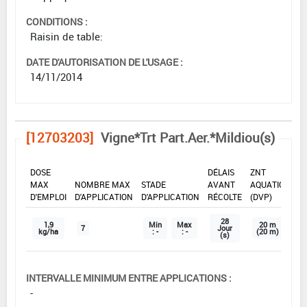
CONDITIONS :
Raisin de table:
DATE D'AUTORISATION DE L'USAGE :
14/11/2014
[12703203]
Vigne*Trt Part.Aer.*Mildiou(s)
DOSE
DÉLAIS
ZNT
MAX
NOMBRE MAX
STADE
AVANT
AQUATIQUE
D'EMPLOI
D'APPLICATION
D'APPLICATION
RÉCOLTE
(DVP)
28
1,9
Min
Max
20 m
7
Jour
kg/ha
: -
: -
(20 m)
(s)
INTERVALLE MINIMUM ENTRE APPLICATIONS :
-