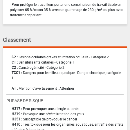
- Pour protéger le travailleur, porter une combinaison de travail tissée en
polyester 65 %/coton 35 % avec un grammage de 230 g/m² ou plus avec
traitement déperlant.
Classement
C2 :
Lésions oculaires graves et irritation oculaire - Catégorie 2
C1 :
Sensibilisants cutanés - Catégorie 1
C2 :
Cancérogénicité - Catégorie 2
TCC1 :
Dangers pour le milieu aquatique - Danger chronique, catégorie
1
AT :
Mention d'avertissement : Attention
PHRASE DE RISQUE
H317 :
Peut provoquer une allergie cutanée
H319 :
Provoque une sévère irritation des yeux
H351 :
Susceptible de provoquer le cancer
H410 :
Très toxique pour les organismes aquatiques, entraîne des effets
néfastes à long terme