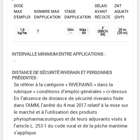
DOSE
DÉLAIS
ZNT
MAX
NOMBRE MAX
STADE
AVANT
AQUATIQUE
D'EMPLOI
D'APPLICATION
D'APPLICATION
RÉCOLTE
(DVP)
F
1,9
Min
Max :
20 m
7
(BBCH
kg/ha
: -
69
(20 m)
69)
INTERVALLE MINIMUM ENTRE APPLICATIONS :
-
DISTANCE DE SÉCURITÉ RIVERAIN ET PERSONNES
PRÉSENTES :
Se référer à la catégorie « RIVERAINS » dans la
rubrique « conditions d'emploi générales » ci-dessus.
En l'absence de distance de sécurité riverains fixée
dans l'AMM, l'arrêté du 4 mai 2017 relatif à la mise sur
le marché et à l'utilisation des produits
phytopharmaceutiques et de leurs adjuvants visés à
l'article L. 253-1 du code rural et de la pêche maritime
s'applique.