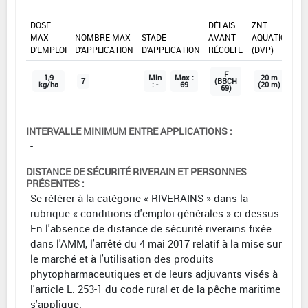
DOSE
DÉLAIS
ZNT
MAX
NOMBRE MAX
STADE
AVANT
AQUATIQUE
D'EMPLOI
D'APPLICATION
D'APPLICATION
RÉCOLTE
(DVP)
F
1,9
Min
Max :
20 m
7
(BBCH
kg/ha
: -
69
(20 m)
69)
INTERVALLE MINIMUM ENTRE APPLICATIONS :
-
DISTANCE DE SÉCURITÉ RIVERAIN ET PERSONNES
PRÉSENTES :
Se référer à la catégorie « RIVERAINS » dans la
rubrique « conditions d'emploi générales » ci-dessus.
En l'absence de distance de sécurité riverains fixée
dans l'AMM, l'arrêté du 4 mai 2017 relatif à la mise sur
le marché et à l'utilisation des produits
phytopharmaceutiques et de leurs adjuvants visés à
l'article L. 253-1 du code rural et de la pêche maritime
s'applique.