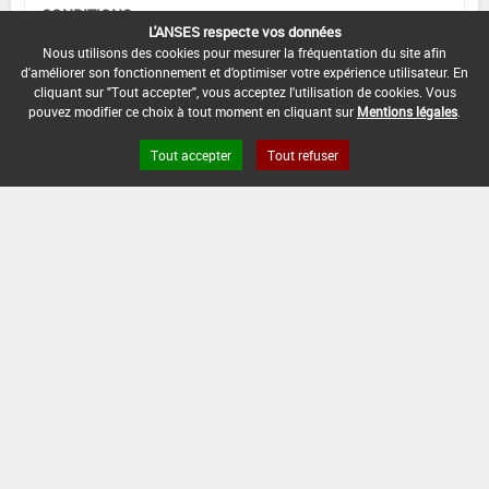
CONDITIONS :
L'ANSES respecte vos données
Raisin de table:
Nous utilisons des cookies pour mesurer la fréquentation du site afin
d'améliorer son fonctionnement et d'optimiser votre expérience utilisateur. En
DATE D'AUTORISATION DE L'USAGE :
cliquant sur "Tout accepter", vous acceptez l'utilisation de cookies. Vous
14/11/2014
pouvez modifier ce choix à tout moment en cliquant sur
Mentions légales
.
Tout accepter
Tout refuser
[12703207]
Vigne*Trt Part.Aer.*Rougeot
parasitaire
DOSE
DÉLAIS
ZNT
MAX
NOMBRE MAX
STADE
AVANT
AQUATIQUE
D'EMPLOI
D'APPLICATION
D'APPLICATION
RÉCOLTE
(DVP)
28
1,9
Min
Max
20 m
7
Jour
kg/ha
: -
: -
(20 m)
(s)
INTERVALLE MINIMUM ENTRE APPLICATIONS :
-
DISTANCE DE SÉCURITÉ RIVERAIN ET PERSONNES