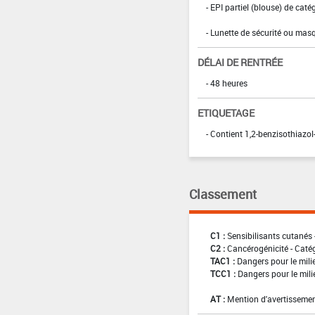
- EPI partiel (blouse) de caté
- Lunette de sécurité ou masq
DÉLAI DE RENTRÉE
- 48 heures
ETIQUETAGE
- Contient 1,2-benzisothiazol
Classement
C1 :
Sensibilisants cutanés 
C2 :
Cancérogénicité - Caté
TAC1 :
Dangers pour le mili
TCC1 :
Dangers pour le mili
AT :
Mention d'avertissemen