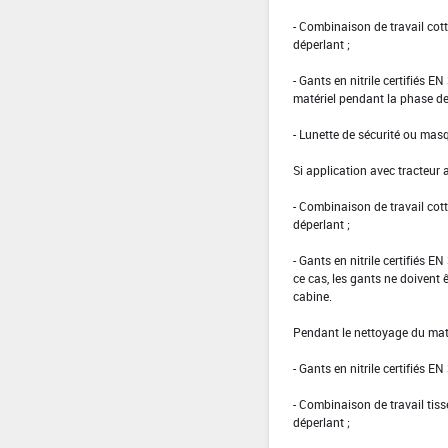
- Combinaison de travail co
déperlant ;
- Gants en nitrile certifiés 
matériel pendant la phase de 
- Lunette de sécurité ou masq
Si application avec tracteur 
- Combinaison de travail co
déperlant ;
- Gants en nitrile certifiés 
ce cas, les gants ne doivent êt
cabine.
Pendant le nettoyage du maté
- Gants en nitrile certifiés EN
- Combinaison de travail ti
déperlant ;