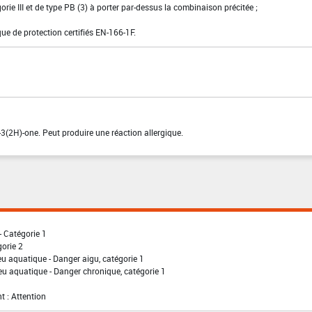
gorie III et de type PB (3) à porter par-dessus la combinaison précitée ;
ue de protection certifiés EN-166-1F.
-3(2H)-one. Peut produire une réaction allergique.
- Catégorie 1
gorie 2
eu aquatique - Danger aigu, catégorie 1
eu aquatique - Danger chronique, catégorie 1
t : Attention