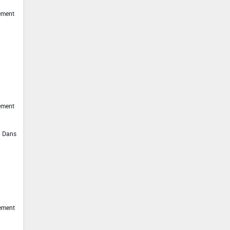
ement
ement
n. Dans
tement