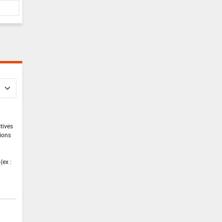
ctives
tions
(ex :