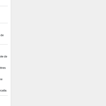
 de
tée de
ètres
ne
celle.