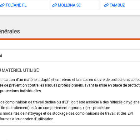
FOLTANE FL
MOLLONA SC
TAMOUZ
énérales
 MATÉRIEL UTILISÉ
utilisation d'un matériel adapté et entretenu et la mise en œuvre de protections colle
e de prévention contre les risques professionnels, avant la mise en place de protec
rotections individuelles.
t de combinaison de travail dédiée ou d'EPI doit être associé à des réflexes d'hygiène 
fin de traitement) et à un comportement rigoureux (ex : procédure
es modalités de nettoyage et de stockage des combinaisons de travail et des EPI
formes à leur notice d'utilisation.