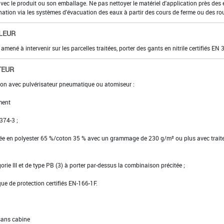
 avec le produit ou son emballage. Ne pas nettoyer le matériel d'application près des
nation via les systèmes d'évacuation des eaux à partir des cours de ferme ou des ro
LEUR
t amené à intervenir sur les parcelles traitées, porter des gants en nitrile certifiés EN 
TEUR
ion avec pulvérisateur pneumatique ou atomiseur :
ment
 374-3 ;
ssée en polyester 65 %/coton 35 % avec un grammage de 230 g/m² ou plus avec trai
gorie III et de type PB (3) à porter par-dessus la combinaison précitée ;
ue de protection certifiés EN-166-1F.
 sans cabine