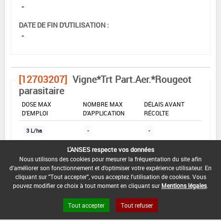
-
DATE DE FIN D'UTILISATION :
-
[12703207]
Vigne*Trt Part.Aer.*Rougeot
parasitaire
DOSE MAX
NOMBRE MAX
DÉLAIS AVANT
D'EMPLOI
D'APPLICATION
RÉCOLTE
3 L/ha
-
-
L'ANSES respecte vos données
Nous utilisons des cookies pour mesurer la fréquentation du site afin
INTERVALLE MINIMUM ENTRE APPLICATIONS :
d'améliorer son fonctionnement et d'optimiser votre expérience utilisateur. En
-
cliquant sur "Tout accepter", vous acceptez l'utilisation de cookies. Vous
pouvez modifier ce choix à tout moment en cliquant sur
Mentions légales
.
DATE DE RETRAIT DE L'USAGE :
31/01/2014
Tout accepter
Tout refuser
DATE DE FIN DE DISTRIBUTION :