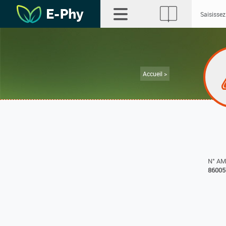
Accueil >
N° A
86005