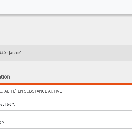
UX :
[Aucun]
tion
CIALITÉ) EN SUBSTANCE ACTIVE
e : 15,6 %
0 %