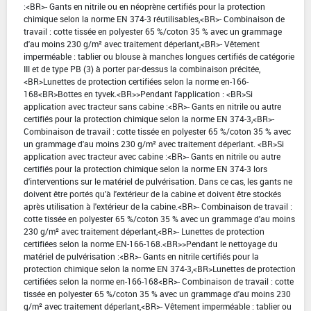
:<BR>- Gants en nitrile ou en néoprène certifiés pour la protection
chimique selon la norme EN 374-3 réutilisables,<BR>- Combinaison de
travail : cotte tissée en polyester 65 %/coton 35 % avec un grammage
d'au moins 230 g/m² avec traitement déperlant,<BR>- Vêtement
imperméable : tablier ou blouse à manches longues certifiés de catégorie
III et de type PB (3) à porter par-dessus la combinaison précitée,
<BR>Lunettes de protection certifiées selon la norme en-166-
168<BR>Bottes en tyvek.<BR>>Pendant l'application : <BR>Si
application avec tracteur sans cabine :<BR>- Gants en nitrile ou autre
certifiés pour la protection chimique selon la norme EN 374-3,<BR>-
Combinaison de travail : cotte tissée en polyester 65 %/coton 35 % avec
un grammage d'au moins 230 g/m² avec traitement déperlant. <BR>Si
application avec tracteur avec cabine :<BR>- Gants en nitrile ou autre
certifiés pour la protection chimique selon la norme EN 374-3 lors
d'interventions sur le matériel de pulvérisation. Dans ce cas, les gants ne
doivent être portés qu'à l'extérieur de la cabine et doivent être stockés
après utilisation à l'extérieur de la cabine.<BR>- Combinaison de travail :
cotte tissée en polyester 65 %/coton 35 % avec un grammage d'au moins
230 g/m² avec traitement déperlant,<BR>- Lunettes de protection
certifiées selon la norme EN-166-168.<BR>>Pendant le nettoyage du
matériel de pulvérisation :<BR>- Gants en nitrile certifiés pour la
protection chimique selon la norme EN 374-3,<BR>Lunettes de protection
certifiées selon la norme en-166-168<BR>- Combinaison de travail : cotte
tissée en polyester 65 %/coton 35 % avec un grammage d'au moins 230
g/m² avec traitement déperlant,<BR>- Vêtement imperméable : tablier ou