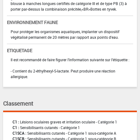
blouse à manches longues certifiés de catégorie III et de type PB (3) à
porter par-dessus la combinaison précitée,<BR>Bottes en tyvek.
ENVIRONNEMENT FAUNE
Pour protéger les organismes aquatiques, implanter un dispositif
végétalisé permanent de 20 mètres par rapport aux points d'eau.
ETIQUETAGE
Il est recommandé de faire figurer l'information suivante sur l'étiquette :
- Contient du 2-éthylhexyl-S-lactate. Peut produire une réaction
allergique.
Classement
C1 :
Lésions oculaires graves et irritation oculaire - Catégorie 1
C1 :
Sensibilisants cutanés - Catégorie 1
C1SCA :
Sensibilisants cutanés - Catégorie 1 sous-catégorie A
C1SCB :
Sensibilisants cutanés - Catégorie 1 sous-catégorie B