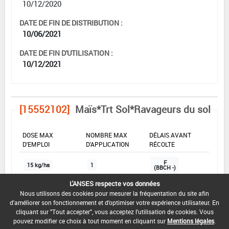
10/12/2020
DATE DE FIN DE DISTRIBUTION :
10/06/2021
DATE DE FIN D'UTILISATION :
10/12/2021
[15552102]
Maïs*Trt Sol*Ravageurs du sol
DOSE MAX
NOMBRE MAX
DÉLAIS AVANT
D'EMPLOI
D'APPLICATION
RÉCOLTE
F
15 kg/ha
1
(BBCH -)
L'ANSES respecte vos données
Nous utilisons des cookies pour mesurer la fréquentation du site afin
INTERVALLE MINIMUM ENTRE APPLICATIONS :
d'améliorer son fonctionnement et d'optimiser votre expérience utilisateur. En
-
cliquant sur "Tout accepter", vous acceptez l'utilisation de cookies. Vous
pouvez modifier ce choix à tout moment en cliquant sur
Mentions légales
.